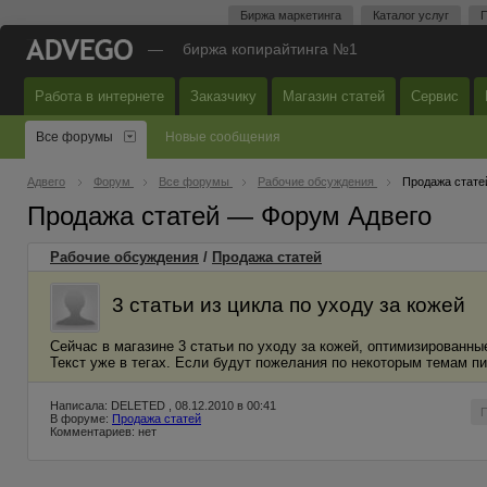
Биржа маркетинга
Каталог услуг
П
—
биржа копирайтинга №1
Работа в интернете
Заказчику
Магазин статей
Сервис
Все форумы
Новые сообщения
Адвего
Форум
Все форумы
Рабочие обсуждения
Продажа стате
Продажа статей — Форум Адвего
Рабочие обсуждения
/
Продажа статей
3 статьи из цикла по уходу за кожей
Сейчас в магазине 3 статьи по уходу за кожей, оптимизированн
Текст уже в тегах. Если будут пожелания по некоторым темам п
Написала: DELETED , 08.12.2010 в 00:41
В форуме:
Продажа статей
Комментариев: нет