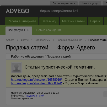
Биржа маркетинга
Каталог услуг
П
—
биржа копирайтинга №1
Работа в интернете
Заказчику
Магазин статей
Сервис
Все форумы
Новые сообщения
Адвего
Форум
Все форумы
Рабочие обсуждения
Продажа стате
Продажа статей — Форум Адвего
Рабочие обсуждения
/
Продажа статей
Статьи туристической тематики.
Добрый день, предлагаю вам свои статьи туристической тематик
http://advego.ru/shop/text/16558919/
- Отдых в Египте. Заафарана.
http://advego.ru/shop/text/16558894/
- Отдых в Марса Аламе
Написал: DELETED , 15.06.2015 в 11:14
В форуме:
Продажа статей
Комментариев: нет