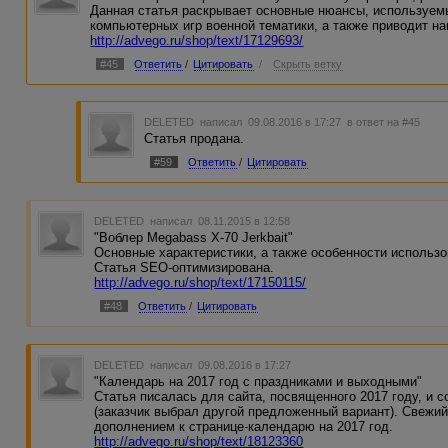
Данная статья раскрывает основные нюансы, используем
компьютерных игр военной тематики, а также приводит на
http://advego.ru/shop/text/17129693/
#45
Ответить
/
Цитировать
/
Скрыть ветку
DELETED
написал 09.08.2016 в 17:27
в ответ на #45
Статья продана.
#59
Ответить
/
Цитировать
DELETED
написал 08.11.2015 в 12:58
"Воблер Megabass X-70 Jerkbait"
Основные характеристики, а также особенности использо
Статья SEO-оптимизирована.
http://advego.ru/shop/text/17150115/
#48
Ответить
/
Цитировать
DELETED
написал 09.08.2016 в 17:27
"Календарь на 2017 год с праздниками и выходными"
Статья писалась для сайта, посвященного 2017 году, и 
(заказчик выбрал другой предложенный вариант). Свежий
дополнением к странице-календарю на 2017 год.
http://advego.ru/shop/text/18123360