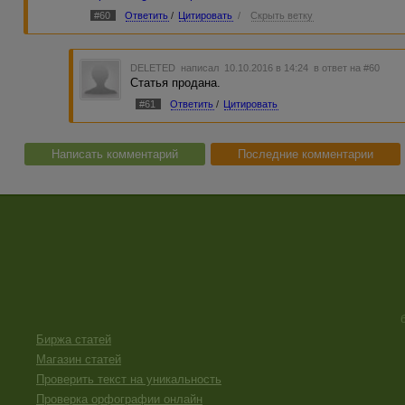
#60
Ответить
/
Цитировать
/
Скрыть ветку
DELETED
написал 10.10.2016 в 14:24
в ответ на #60
Статья продана.
#61
Ответить
/
Цитировать
Написать комментарий
Последние комментарии
Биржа статей
Магазин статей
Проверить текст на уникальность
Проверка орфографии онлайн