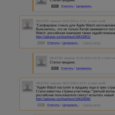
Статья продана.
#55
Ответить
/
Цитировать
DELETED
написал 04.07.2015 в 17:22
в ответ на #8
"Сапфировое стекло для Apple Watch изготавлив
Выяснилось, что не только Китай занимается по
Watch: российская компания также задействован
http://advego.ru/shop/text/16619451/
#14
Ответить
/
Цитировать
/
Скрыть ветку
DELETED
написал 01.01.2016 в 21:33
в ответ н
Статья продана.
#53
Ответить
/
Цитировать
DELETED
написал 06.07.2015 в 14:37
в ответ на #8
"Apple Watch поступят в продажу еще в трех стра
Стали известны страны-участницы "третьей волны
российские пользователи смогут испытать новый
http://advego.ru/shop/text/16619506/
#16
Ответить
/
Цитировать
/
Скрыть ветку