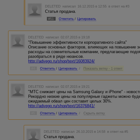
DELETED
написал 16.12.2015 в 12:55
в ответ на #3
Статья продана.
#51
Ответить
/
Цитировать
DELETED
написал 02.07.2015 в 19:18
"Повышение эффективности корпоративного сайта"
Описание основных факторов, влияющих на повышение э
расходы на сомнительные компании, предлагающие подоб
разобраться в ряде нюансов.
http://advego.ru/shop/text/16083924/
#4
Ответить
/
Цитировать
/
Показать ветку - 1 ответ
DELETED
написал 02.07.2015 в 19:21
"МТС снижает цены на Samsung Galaxy и iPhone" - ново
Рекордно низкие цены на популярные гаджеты можно буде
ожидаемый обвал цен составит целых 30%.
http://advego.ru/shop/text/16376841/
#5
Ответить
/
Цитировать
/
Скрыть ветку
DELETED
написал 26.10.2015 в 14:58
в ответ на #5
Статья продана.