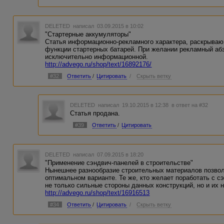
DELETED
написал 03.09.2015 в 10:02
"Стартерные аккумуляторы"
Статья информационно-рекламного характера, раскрываю
функции стартерных батарей. При желании рекламный аб
исключительно информационной.
http://advego.ru/shop/text/16892176/
#32
Ответить
/
Цитировать
/
Скрыть ветку
DELETED
написал 19.10.2015 в 12:38
в ответ на #32
Статья продана.
#39
Ответить
/
Цитировать
DELETED
написал 07.09.2015 в 18:20
"Применение сэндвич-панелей в строительстве"
Нынешнее разнообразие строительных материалов позвол
оптимальном варианте. Те же, кто желает поработать с 
не только сильные стороны данных конструкций, но и их 
http://advego.ru/shop/text/16916513
#34
Ответить
/
Цитировать
/
Скрыть ветку