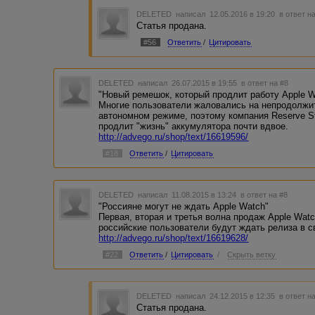
DELETED
написал 12.05.2016 в 19:20
в ответ н
Статья продана.
#56
Ответить
/
Цитировать
DELETED
написал 26.07.2015 в 19:55
в ответ на #8
"Новый ремешок, который продлит работу Apple W
Многие пользователи жаловались на непродолжит
автономном режиме, поэтому компания Reserve S
продлит "жизнь" аккумулятора почти вдвое.
http://advego.ru/shop/text/16619596/
#18
Ответить
/
Цитировать
DELETED
написал 11.08.2015 в 13:24
в ответ на #8
"Россияне могут не ждать Apple Watch"
Первая, вторая и третья волна продаж Apple Wat
российские пользователи будут ждать релиза в с
http://advego.ru/shop/text/16619628/
#22
Ответить
/
Цитировать
/
Скрыть ветку
DELETED
написал 24.12.2015 в 12:35
в ответ н
Статья продана.