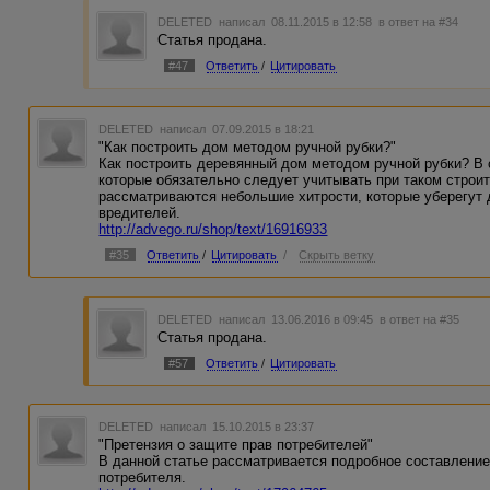
DELETED
написал 08.11.2015 в 12:58
в ответ на #34
Статья продана.
#47
Ответить
/
Цитировать
DELETED
написал 07.09.2015 в 18:21
"Как построить дом методом ручной рубки?"
Как построить деревянный дом методом ручной рубки? В
которые обязательно следует учитывать при таком строи
рассматриваются небольшие хитрости, которые уберегут
вредителей.
http://advego.ru/shop/text/16916933
#35
Ответить
/
Цитировать
/
Скрыть ветку
DELETED
написал 13.06.2016 в 09:45
в ответ на #35
Статья продана.
#57
Ответить
/
Цитировать
DELETED
написал 15.10.2015 в 23:37
"Претензия о защите прав потребителей"
В данной статье рассматривается подробное составление
потребителя.