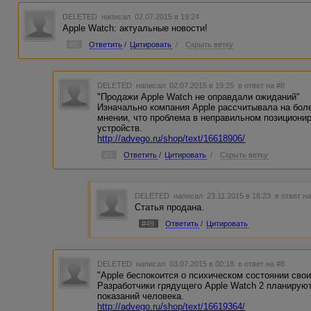
DELETED
написал 02.07.2015 в 19:24
Apple Watch: актуальные новости!
#8
Ответить
/
Цитировать
/
Скрыть ветку
DELETED
написал 02.07.2015 в 19:25
в ответ на #8
"Продажи Apple Watch не оправдали ожиданий"
Изначально компания Apple рассчитывала на боле
мнении, что проблема в неправильном позициони
устройств.
http://advego.ru/shop/text/16618906/
#9
Ответить
/
Цитировать
/
Скрыть ветку
DELETED
написал 23.11.2015 в 16:23
в ответ н
Статья продана.
#49
Ответить
/
Цитировать
DELETED
написал 03.07.2015 в 00:18
в ответ на #8
"Apple беспокоится о психическом состоянии сво
Разработчики грядущего Apple Watch 2 планирую
показаний человека.
http://advego.ru/shop/text/16619364/