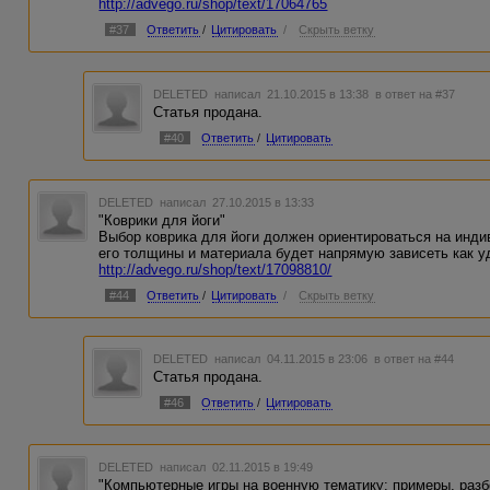
http://advego.ru/shop/text/17064765
#37
Ответить
/
Цитировать
/
Скрыть ветку
DELETED
написал 21.10.2015 в 13:38
в ответ на #37
Статья продана.
#40
Ответить
/
Цитировать
DELETED
написал 27.10.2015 в 13:33
"Коврики для йоги"
Выбор коврика для йоги должен ориентироваться на инди
его толщины и материала будет напрямую зависеть как уд
http://advego.ru/shop/text/17098810/
#44
Ответить
/
Цитировать
/
Скрыть ветку
DELETED
написал 04.11.2015 в 23:06
в ответ на #44
Статья продана.
#46
Ответить
/
Цитировать
DELETED
написал 02.11.2015 в 19:49
"Компьютерные игры на военную тематику: примеры, разб