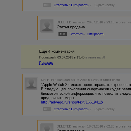
#10
Ответить
/
Цитировать
/
Скрыть ветку
DELETED
написал 28.07.2016 в 23:15
в ответ н
Статья продана.
#58
Ответить
/
Цитировать
Еще 4 комментария
Последний:
03.07.2015 в 13:45
в ответ на #8
Показать
DELETED
написал 04.07.2015 в 14:43
в ответ на #8
"Apple Watch 2 сможет предотвращать стрессовы
В следующем поколении смарт-часов будет реал
биометрической информации, что позволит владе
предпринять меры.
http://advego.ru/shop/text/16619412/
#13
Ответить
/
Цитировать
/
Скрыть ветку
DELETED
написал 18.03.2016 в 02:20
в ответ н