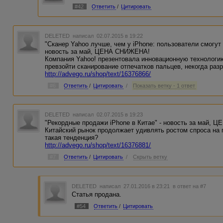
#42
Ответить
/
Цитировать
DELETED
написал 02.07.2015 в 19:22
"Сканер Yahoo лучше, чем у iPhone: пользователи смогу
новость за май, ЦЕНА СНИЖЕНА!
Компания Yahoo! презентовала инновационную технологию
превзойти сканирование отпечатков пальцев, некогда раз
http://advego.ru/shop/text/16376866/
#6
Ответить
/
Цитировать
/
Показать ветку - 1 ответ
DELETED
написал 02.07.2015 в 19:23
"Рекордные продажи iPhone в Китае" - новость за май,
Китайский рынок продолжает удивлять ростом спроса на 
такая тенденция?
http://advego.ru/shop/text/16376881/
#7
Ответить
/
Цитировать
/
Скрыть ветку
DELETED
написал 27.01.2016 в 23:21
в ответ на #7
Статья продана.
#54
Ответить
/
Цитировать