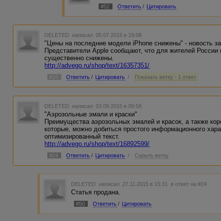
#52
Ответить
/
Цитировать
DELETED
написал 05.07.2015 в 19:08
"Цены на последние модели iPhone снижены" - новость
Представители Apple сообщают, что для жителей России 
существенно снижены.
http://advego.ru/shop/text/16357351/
#15
Ответить
/
Цитировать
/
Показать ветку - 1 ответ
DELETED
написал 03.09.2015 в 09:58
"Аэрозольные эмали и краски"
Преимущества аэрозольных эмалей и красок, а также кор
которые, можно добиться простого информационного хара
оптимизированный текст.
http://advego.ru/shop/text/16892599/
#24
Ответить
/
Цитировать
/
Скрыть ветку
DELETED
написал 27.11.2015 в 15:31
в ответ на #24
Статья продана.
#50
Ответить
/
Цитировать