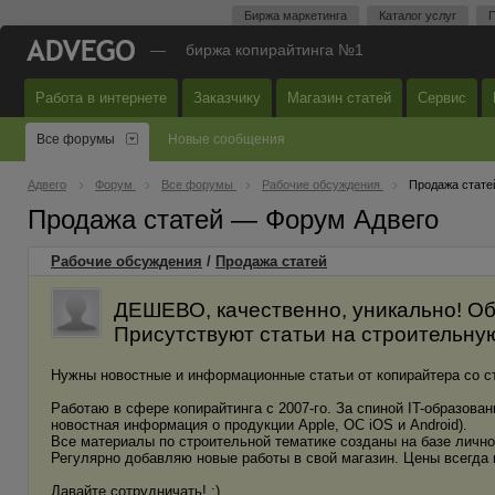
Биржа маркетинга
Каталог услуг
П
—
биржа копирайтинга №1
Работа в интернете
Заказчику
Магазин статей
Сервис
Все форумы
Новые сообщения
Адвего
Форум
Все форумы
Рабочие обсуждения
Продажа стате
Продажа статей — Форум Адвего
Рабочие обсуждения
/
Продажа статей
ДЕШЕВО, качественно, уникально! Об
Присутствуют статьи на строительную 
Нужны новостные и информационные статьи от копирайтера со ста
Работаю в сфере копирайтинга с 2007-го. За спиной IT-образова
новостная информация о продукции Apple, ОС iOS и Android).
Все материалы по строительной тематике созданы на базе личн
Регулярно добавляю новые работы в свой магазин. Цены всегда
Давайте сотрудничать! :)