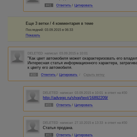
#41
Ответить
/
Цитировать
Еще 3 ветки / 4 комментария в темe
Последний:
03.09.2015 в 06:33
Показать
DELETED
написал 03.09.2015 в 10:01
"Как цвет автомобиля может охарактеризовать его владе
Интересная статья информационного характера, затраги
к цвету его автомобиля.
#30
Ответить
/
Цитировать
/
Скрыть ветку
DELETED
написал 03.09.2015 в 10:01
в ответ на #30
http://advego.ru/shop/text/16892209/
#31
Ответить
/
Цитировать
DELETED
написал 27.10.2015 в 13:33
в ответ на #30
Статья продана.
#43
Ответить
/
Цитировать