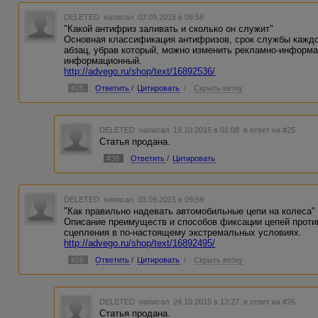
DELETED
написал 03.09.2015 в 09:58
"Какой антифриз заливать и сколько он служит"
Основная классификация антифризов, срок службы каждо
абзац, убрав который, можно изменить рекламно-информа
информационный.
http://advego.ru/shop/text/16892536/
#25
Ответить
/
Цитировать
/
Скрыть ветку
DELETED
написал 19.10.2015 в 01:08
в ответ на #25
Статья продана.
#38
Ответить
/
Цитировать
DELETED
написал 03.09.2015 в 09:59
"Как правильно надевать автомобильные цепи на колеса"
Описание преимуществ и способов фиксации цепей прот
сцепления в по-настоящему экстремальных условиях.
http://advego.ru/shop/text/16892495/
#26
Ответить
/
Цитировать
/
Скрыть ветку
DELETED
написал 24.10.2015 в 13:27
в ответ на #26
Статья продана.