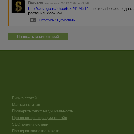
Barxatty
написала 22.12.2010 в 21:56
http://advego.ru/shop/text/4174314/
- встеча Нового Года с
растения, елочкой.
#5
Ответить
/
Цитировать
Написать комментарий
Биржа статей
Магазин статей
Проверить текст на уникальность
Проверка орфографии онлайн
SEO анализ онлайн
Проверка качества текста