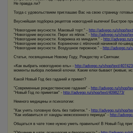
Не правда ли?
Тогда с удовольствием приглашаю Вас на свою страницу готовых
Вкуснейшая подборка рецептов новогодней выпечки! Быстрое при
"Новогодние вкусности. Маковый торт." -
http://advego.ru/shop/tex
"Новогодние вкусности. Пирог из яблок." -
http://advego.ru/shop/te
"Новогодние вкусности. Коврижка из миндаля." -
http://advego.ru
"Новогодние вкусности. Корзиночки с яблочной начинкой по-швед
"Новогодние вкусности. Воздушное пирожное." -
http://advego.ru/
Статьи, посвященные Новому Году, Рождеству и Святкам:
«Как выбрать новогоднюю ель» -
http://advego.ru/shop/text/407423
моменты выбора любимой елочки. Какие елки бывают (живые, иск
Какой Новый Год без гаданий и примет?
"Современные рождественские гадания" -
http://advego.ru/shop/te
"Новый Год по приметам" -
http://advego.ru/shop/text/4098273/
Немного медицины и психологии:
"Как унять головную боль без таблеток." -
http://advego.ru/shop/t
"Как избавиться от хандры межсезонного периода" -
http://advego
Общаться в чате тоже нужно уметь правильно! В Новый Год приг
"Общение в чате: психология и безопасность" -
http://advego.ru/s