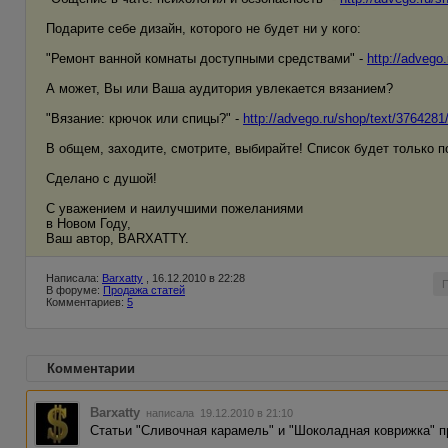
Подарите себе дизайн, которого не будет ни у кого:
"Ремонт ванной комнаты доступными средствами" -
http://advego
А может, Вы или Ваша аудитория увлекается вязанием?
"Вязание: крючок или спицы?" -
http://advego.ru/shop/text/3764281
В общем, заходите, смотрите, выбирайте! Список будет только п
Сделано с душой!
С уважением и наилучшими пожеланиями
в Новом Году,
Ваш автор, BARXATTY.
Написала:
Barxatty
, 16.12.2010 в 22:28
В форуме:
Продажа статей
Комментариев:
5
Комментарии
Barxatty
написала 19.12.2010 в 21:10
Статьи "Сливочная карамель" и "Шоколадная коврижка" п