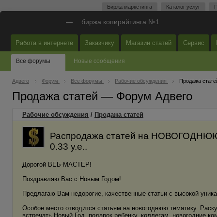
Биржа маркетинга
Каталог услуг
П
—
биржа копирайтинга №1
Работа в интернете
Заказчику
Магазин статей
Сервис
Все форумы
Новые сообщения
Адвего
Форум
Все форумы
Рабочие обсуждения
Продажа стате
Продажа статей — Форум Адвего
Рабочие обсуждения
/
Продажа статей
Распродажа статей на НОВОГОДНЮЮ
0.33 у.е..
Дорогой ВЕБ-МАСТЕР!
Поздравляю Вас с Новым Годом!
Предлагаю Вам недорогие, качественные статьи с высокой уника
Особое место отводится статьям на новогоднюю тематику. Раску
встречать Новый Год, подарок ребенку, коллегам, новогодние ком