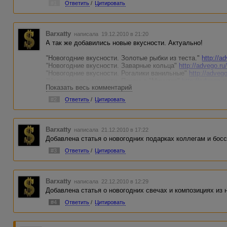
#1
Ответить
/
Цитировать
Barxatty
написала 19.12.2010 в 21:20
А так же добавились новые вкусности. Актуально!
"Новогодние вкусности. Золотые рыбки из теста."
http://a
"Новогодние вкусности. Заварные кольца"
http://advego.ru
"Новогодние вкусности. Рогалики ванильные"
http://adveg
"Новогодние вкусности. Печенье "Минутка"
http://advego.r
Показать весь комментарий
"Новогодние вкусности. Лимонное пирожное"
http://advego
#2
Ответить
/
Цитировать
Barxatty
написала 21.12.2010 в 17:22
Добавлена статья о новогодних подарках коллегам и босс
#3
Ответить
/
Цитировать
Barxatty
написала 22.12.2010 в 12:29
Добавлена статья о новогодних свечах и композициях из
#4
Ответить
/
Цитировать