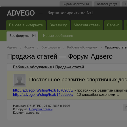
Биржа маркетинга
Каталог услуг
П
—
биржа копирайтинга №1
Работа в интернете
Заказчику
Магазин статей
Сервис
Все форумы
Новые сообщения
Адвего
Форум
Все форумы
Рабочие обсуждения
Продажа стате
Продажа статей — Форум Адвего
Рабочие обсуждения
/
Продажа статей
Постоянное развитие спортивных до
http://advego.ru/shop/text/16709653/
- постоянное развитие спорти
http://advego.ru/shop/text/14989566/
- 10 способов сэкономить
Написал: DELETED , 21.07.2015 в 19:07
В форуме:
Продажа статей
Комментариев: нет