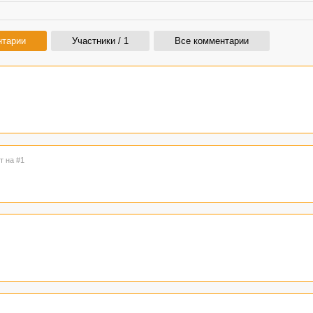
нтарии
Участники / 1
Все комментарии
т на #1