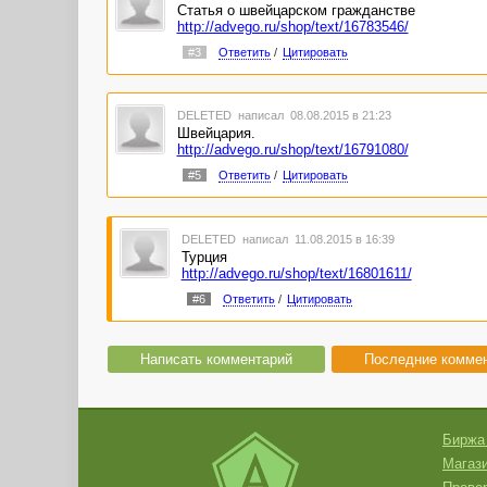
Статья о швейцарском гражданстве
http://advego.ru/shop/text/16783546/
#3
Ответить
/
Цитировать
DELETED
написал 08.08.2015 в 21:23
Швейцария.
http://advego.ru/shop/text/16791080/
#5
Ответить
/
Цитировать
DELETED
написал 11.08.2015 в 16:39
Турция
http://advego.ru/shop/text/16801611/
#6
Ответить
/
Цитировать
Написать комментарий
Последние комме
Биржа
Магази