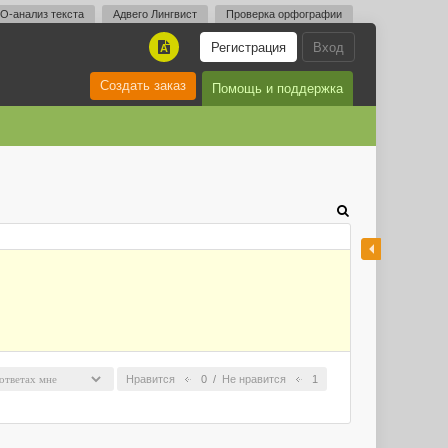
O-анализ текста
Адвего Лингвист
Проверка орфографии
Регистрация
Вход
A
Создать заказ
Помощь и поддержка
Нравится
0
/
Не нравится
1