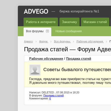
—
биржа копирайтинга №1
Работа в интернете
Заказчику
Магазин статей
Все форумы
Новые сообщения
Адвего
Форум
Все форумы
Рабочие обсуждения
П
Продажа статей — Форум Адве
Рабочие обсуждения
/
Продажа статей
Советы бывалого путешествен
Господа, предлагаю вам приобрести статьи на турист
Я довольно много путешествовал, поэтому пишу толь
Написал: DELETED , 07.08.2015 в 18:20
В форуме:
Продажа статей
Комментариев:
6