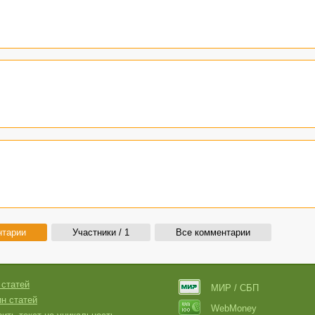
нтарии
Участники / 1
Все комментарии
 статей
МИР / СБП
н статей
WebMoney