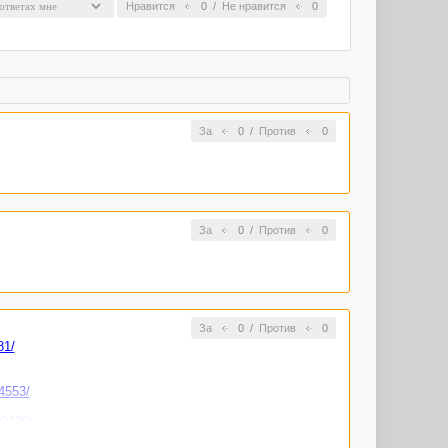
Нравится
0
/
Не нравится
0
За
0
/
Против
0
За
0
/
Против
0
За
0
/
Против
0
81/
4553/
50220/