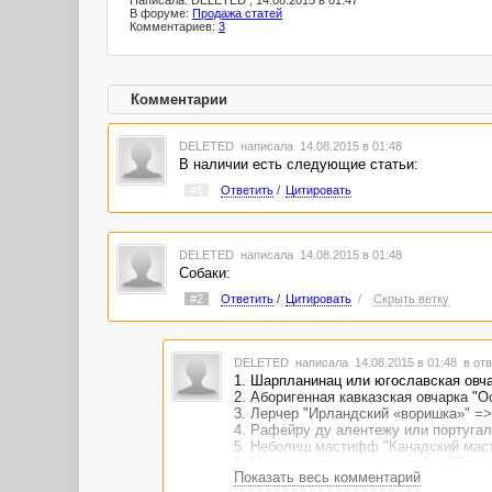
Написала: DELETED , 14.08.2015 в 01:47
В форуме:
Продажа статей
Комментариев:
3
Комментарии
DELETED
написала 14.08.2015 в 01:48
В наличии есть следующие статьи:
#1
Ответить
/
Цитировать
DELETED
написала 14.08.2015 в 01:48
Собаки:
#2
Ответить
/
Цитировать
/
Скрыть ветку
DELETED
написала 14.08.2015 в 01:48
в отв
1. Шарпланинац или югославская овч
2. Аборигенная кавказская овчарка "
3. Лерчер "Ирландский «воришка»" =
4. Рафейру ду алентежу или португа
5. Неболиш мастифф "Канадский ма
6. Ненецкая оленегонная лайка "Пер
Показать весь комментарий
7. Хюгенхунд или норвежская гончая