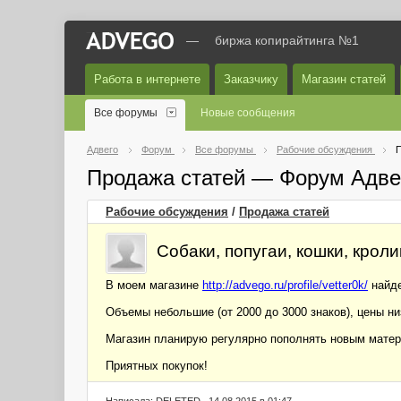
—
биржа копирайтинга №1
Работа в интернете
Заказчику
Магазин статей
Все форумы
Новые сообщения
Адвего
Форум
Все форумы
Рабочие обсуждения
П
Продажа статей — Форум Адве
Рабочие обсуждения
/
Продажа статей
Собаки, попугаи, кошки, крол
В моем магазине
http://advego.ru/profile/vetter0k/
найде
Объемы небольшие (от 2000 до 3000 знаков), цены низк
Магазин планирую регулярно пополнять новым мате
Приятных покупок!