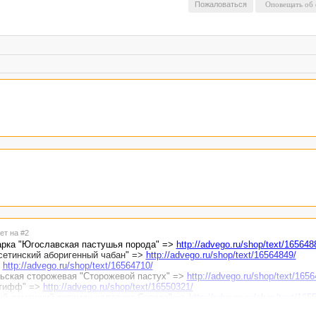
Пожаловаться
ет на #2
арка "Югославская пастушья порода" =>
http://advego.ru/shop/text/165648
Осетинский аборигенный чабан" =>
http://advego.ru/shop/text/16564849/
>
http://advego.ru/shop/text/16564710/
льская сторожевая "Сторожевой пастух" =>
http://advego.ru/shop/text/1656
стифф" =>
http://advego.ru/shop/text/16550321/
вый домашний питомец человека Севера" =>
http://advego.ru/shop/text/165
 Хюгена "Гордость Хюгена" =>
http://advego.ru/shop/text/16547538/