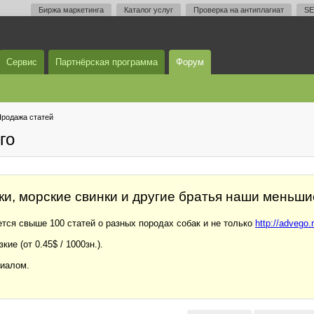
Биржа маркетинга
Каталог услуг
Проверка на антиплагиат
SE
Сервис
Партнёрская программа
Форум
родажа статей
го
ики, морские свинки и другие братья наши меньши
тся свыше 100 статей о разных породах собак и не только
http://advego
ие (от 0.45$ / 1000зн.).
риалом.