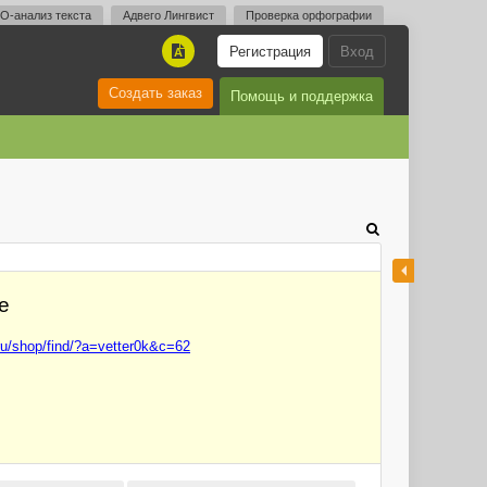
O-анализ текста
Адвего Лингвист
Проверка орфографии
Регистрация
Вход
A
Создать заказ
Помощь и поддержка
е
.ru/shop/find/?a=vetter0k&c=62