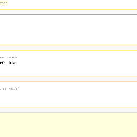
ответ
твет на #97
бо, feks.
ответ на #97