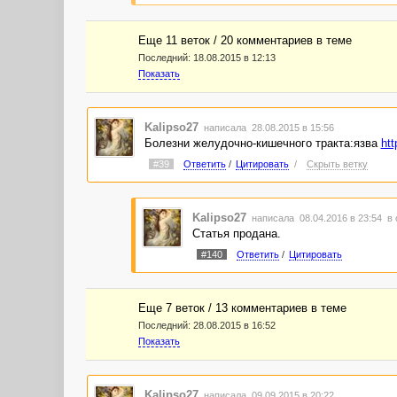
Еще 11 веток / 20 комментариев в темe
Последний:
18.08.2015 в 12:13
Показать
Kalipso27
написала 28.08.2015 в 15:56
Болезни желудочно-кишечного тракта:язва
htt
#39
Ответить
/
Цитировать
/
Скрыть ветку
Kalipso27
написала 08.04.2016 в 23:54
в 
Статья продана.
#140
Ответить
/
Цитировать
Еще 7 веток / 13 комментариев в темe
Последний:
28.08.2015 в 16:52
Показать
Kalipso27
написала 09.09.2015 в 20:22