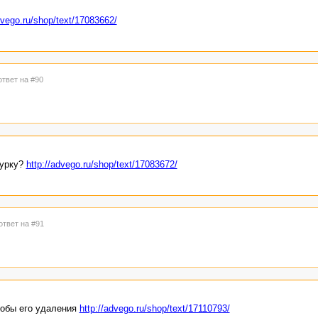
dvego.ru/shop/text/17083662/
ответ на #90
турку?
http://advego.ru/shop/text/17083672/
ответ на #91
собы его удаления
http://advego.ru/shop/text/17110793/