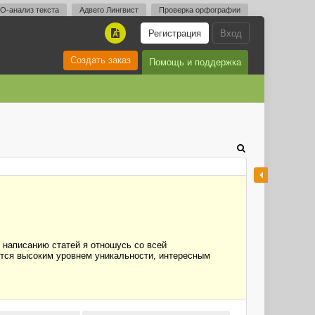
O-анализ текста
Адвего Лингвист
Проверка орфографии
Регистрация
Вход
A
Создать заказ
Помощь и поддержка
К написанию статей я отношусь со всей
ются высоким уровнем уникальности, интересным