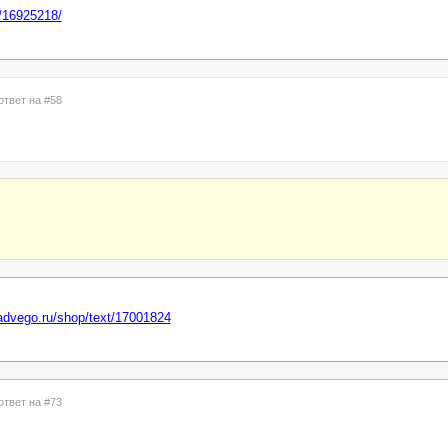
t/16925218/
ответ на #58
/advego.ru/shop/text/17001824
ответ на #73