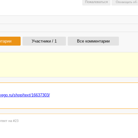
Пожаловаться
нтарии
Участники / 1
Все комментарии
dvego.ru/shop/text/16637303/
ответ на #23