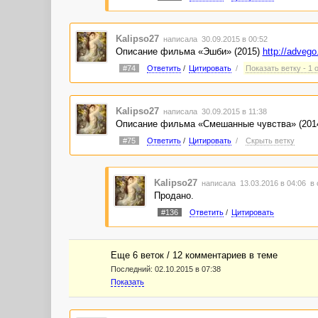
Kalipso27
написала 30.09.2015 в 00:52
Описание фильма «Эшби» (2015)
http://advego
#74
Ответить
/
Цитировать
/
Показать ветку - 1 
Kalipso27
написала 30.09.2015 в 11:38
Описание фильма «Смешанные чувства» (201
#75
Ответить
/
Цитировать
/
Скрыть ветку
Kalipso27
написала 13.03.2016 в 04:06
в 
Продано.
#136
Ответить
/
Цитировать
Еще 6 веток / 12 комментариев в темe
Последний:
02.10.2015 в 07:38
Показать