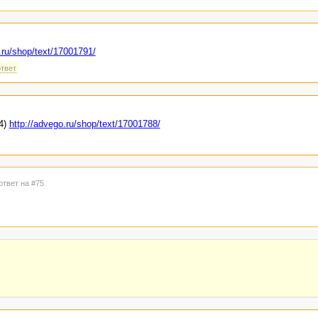
.ru/shop/text/17001791/
ответ
4)
http://advego.ru/shop/text/17001788/
ответ на #75