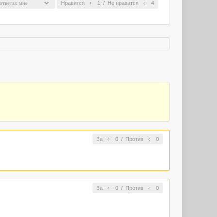
Нравится
1
/
Не нравится
4
За
0
/
Против
0
За
0
/
Против
0