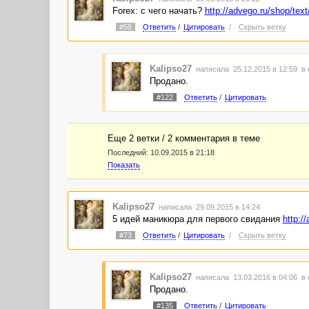
Forex: с чего начать?
http://advego.ru/shop/tex
#58
Ответить
/
Цитировать
/
Скрыть ветку
Kalipso27
написала 25.12.2015 в 12:59
в 
Продано.
#122
Ответить
/
Цитировать
Еще 2 ветки / 2 комментария в темe
Последний:
10.09.2015 в 21:18
Показать
Kalipso27
написала 29.09.2015 в 14:24
5 идей маникюра для первого свидания
http:/
#73
Ответить
/
Цитировать
/
Скрыть ветку
Kalipso27
написала 13.03.2016 в 04:06
в 
Продано.
#135
Ответить
/
Цитировать