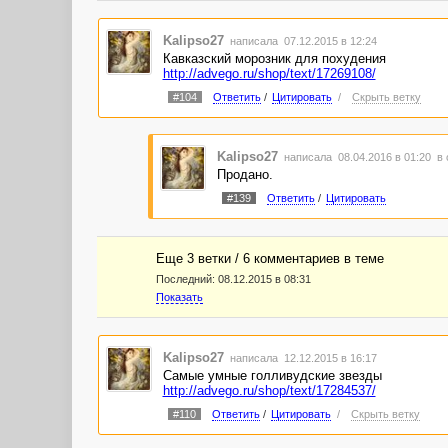
Kalipso27
написала 07.12.2015 в 12:24
Кавказский морозник для похудения
http://advego.ru/shop/text/17269108/
#104
Ответить
/
Цитировать
/
Скрыть ветку
Kalipso27
написала 08.04.2016 в 01:20
в 
Продано.
#139
Ответить
/
Цитировать
Еще 3 ветки / 6 комментариев в темe
Последний:
08.12.2015 в 08:31
Показать
Kalipso27
написала 12.12.2015 в 16:17
Самые умные голливудские звезды
http://advego.ru/shop/text/17284537/
#110
Ответить
/
Цитировать
/
Скрыть ветку