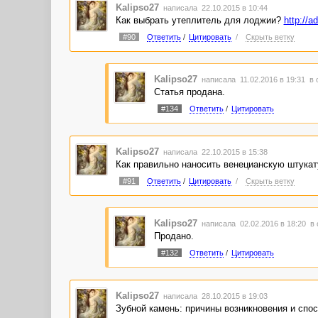
Kalipso27
написала 22.10.2015 в 10:44
Как выбрать утеплитель для лоджии?
http://a
#90
Ответить
/
Цитировать
/
Скрыть ветку
Kalipso27
написала 11.02.2016 в 19:31
в 
Статья продана.
#134
Ответить
/
Цитировать
Kalipso27
написала 22.10.2015 в 15:38
Как правильно наносить венецианскую штука
#91
Ответить
/
Цитировать
/
Скрыть ветку
Kalipso27
написала 02.02.2016 в 18:20
в 
Продано.
#132
Ответить
/
Цитировать
Kalipso27
написала 28.10.2015 в 19:03
Зубной камень: причины возникновения и спо