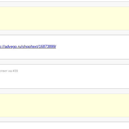
p://advego.ru/shop/text/16873899/
ответ на #39