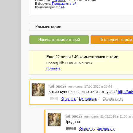
Написала:
Kalipso27
, 17.08.2015 в 23:40
В форуме:
Продажа статей
Комментариев:
144
Комментарии
Написать комментарий
Последние комме
Еще 22 ветки / 40 комментариев в темe
Последний:
17.08.2015 в 20:14
Показать
Kalipso27
написала 17.08.2015 в 23:44
Какие сувениры привезти из отпуска?
http://a
#23
Ответить
/
Цитировать
/
Скрыть ветку
Kalipso27
написала 11.02.2016 в 11:55
в 
Продано.
#133
Ответить
/
Цитировать