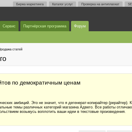
Биржа маркетинга
Каталог услуг
Проверка на антиплагиат
SE
Сервис
Партнёрская программа
Форум
родажа статей
го
йтов по демократичным ценам
еских амбиций. Это не значит, что я дегенерат-копирайтер (рерайтер). 
альные темы различных категорий магазина Адвего. Все работы отлича
ольствием возьмусь воплотить ваши идеи в текстовые произведения.