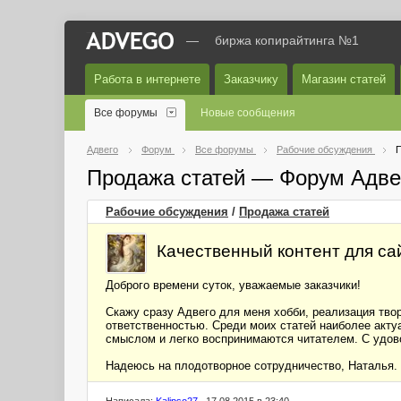
—
биржа копирайтинга №1
Работа в интернете
Заказчику
Магазин статей
Все форумы
Новые сообщения
Адвего
Форум
Все форумы
Рабочие обсуждения
П
Продажа статей — Форум Адве
Рабочие обсуждения
/
Продажа статей
Качественный контент для са
Доброго времени суток, уважаемые заказчики!
Скажу сразу Адвего для меня хобби, реализация творч
ответственностью. Среди моих статей наиболее акту
смыслом и легко воспринимаются читателем. С удов
Надеюсь на плодотворное сотрудничество, Наталья.