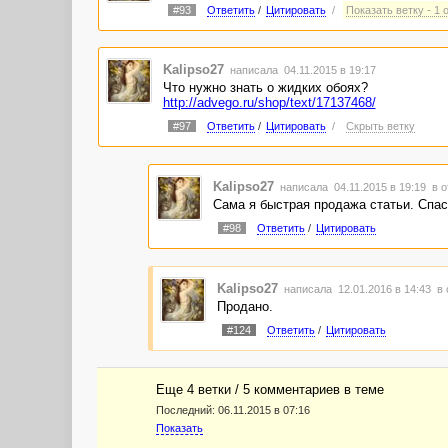
#93
Ответить
/
Цитировать
/
Показать ветку - 1 
Kalipso27
написала 04.11.2015 в 19:17
Что нужно знать о жидких обоях?
http://advego.ru/shop/text/17137468/
#97
Ответить
/
Цитировать
/
Скрыть ветку
Kalipso27
написала 04.11.2015 в 19:19
в о
Сама я быстрая продажа статьи. Спаси
#98
Ответить
/
Цитировать
Kalipso27
написала 12.01.2016 в 14:43
в 
Продано.
#124
Ответить
/
Цитировать
Еще 4 ветки / 5 комментариев в темe
Последний:
06.11.2015 в 07:16
Показать