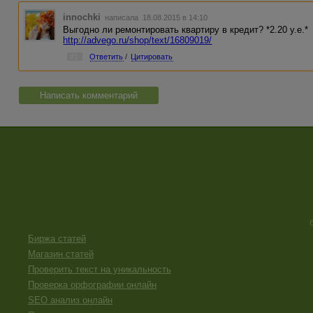
innochki
написала 18.08.2015 в 14:10
Выгодно ли ремонтировать квартиру в кредит? *2.20 у.е.*
http://advego.ru/shop/text/16809019/
#1
Ответить
/
Цитировать
Написать комментарий
Биржа статей
Магазин статей
Проверить текст на уникальность
Проверка орфографии онлайн
SEO анализ онлайн