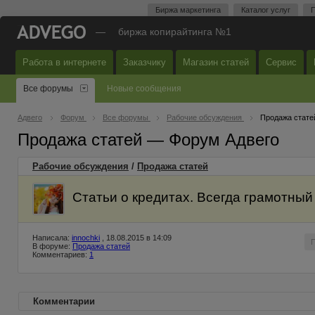
Биржа маркетинга
Каталог услуг
П
—
биржа копирайтинга №1
Работа в интернете
Заказчику
Магазин статей
Сервис
Все форумы
Новые сообщения
Адвего
Форум
Все форумы
Рабочие обсуждения
Продажа стате
Продажа статей — Форум Адвего
Рабочие обсуждения
/
Продажа статей
Статьи о кредитах. Всегда грамотный
Написала:
innochki
, 18.08.2015 в 14:09
В форуме:
Продажа статей
Комментариев:
1
Комментарии