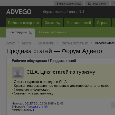
Биржа маркетинга
Каталог услуг
П
—
биржа копирайтинга №1
Работа в интернете
Заказчику
Магазин статей
Сервис
Все форумы
Новые сообщения
Адвего
Форум
Все форумы
Рабочие обсуждения
Продажа стате
Продажа статей — Форум Адвего
Рабочие обсуждения
/
Продажа статей
США. Цикл статей по туризму
- Отзывы туриста о поездке в США.
- Краткая информация про основные достопримечательности.
- Полезная информация.
- Советы путешественнику
Написал: DELETED , 02.09.2015 в 11:05
В форуме:
Продажа статей
Комментариев:
1