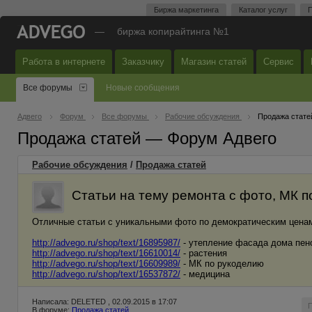
Биржа маркетинга
Каталог услуг
П
—
биржа копирайтинга №1
Работа в интернете
Заказчику
Магазин статей
Сервис
Все форумы
Новые сообщения
Адвего
Форум
Все форумы
Рабочие обсуждения
Продажа стате
Продажа статей — Форум Адвего
Рабочие обсуждения
/
Продажа статей
Статьи на тему ремонта с фото, МК п
Отличные статьи с уникальными фото по демократическим цена
http://advego.ru/shop/text/16895987/
- утепление фасада дома пен
http://advego.ru/shop/text/16610014/
- растения
http://advego.ru/shop/text/16609989/
- МК по рукоделию
http://advego.ru/shop/text/16537872/
- медицина
Написала: DELETED , 02.09.2015 в 17:07
В форуме:
Продажа статей