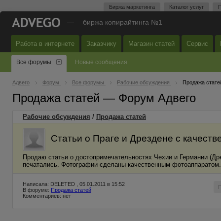
Биржа маркетинга
Каталог услуг
П
—
биржа копирайтинга №1
Работа в интернете
Заказчику
Магазин статей
Сервис
Все форумы
Новые сообщения
Адвего
Форум
Все форумы
Рабочие обсуждения
Продажа стате
Продажа статей — Форум Адвего
Рабочие обсуждения
/
Продажа статей
Статьи о Праге и Дрездене с качест
Продаю статьи о достопримечательностях Чехии и Германии (Дре
печатались. Фотографии сделаны качественным фотоаппаратом. 
Написала: DELETED , 05.01.2011 в 15:52
В форуме:
Продажа статей
Комментариев: нет