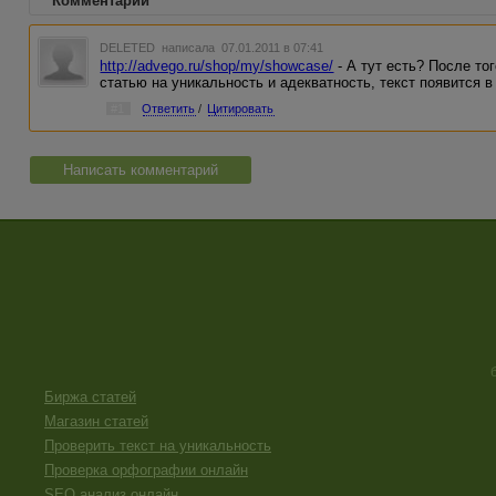
Комментарии
DELETED
написала 07.01.2011 в 07:41
http://advego.ru/shop/my/showcase/
- А тут есть? После то
статью на уникальность и адекватность, текст появится 
#1
Ответить
/
Цитировать
Написать комментарий
Биржа статей
Магазин статей
Проверить текст на уникальность
Проверка орфографии онлайн
SEO анализ онлайн