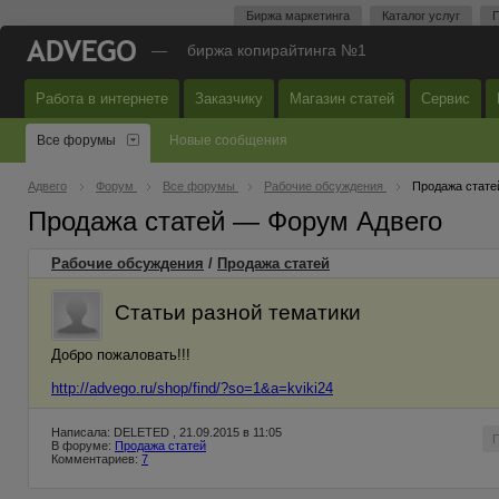
Биржа маркетинга
Каталог услуг
П
—
биржа копирайтинга №1
Работа в интернете
Заказчику
Магазин статей
Сервис
Все форумы
Новые сообщения
Адвего
Форум
Все форумы
Рабочие обсуждения
Продажа стате
Продажа статей — Форум Адвего
Рабочие обсуждения
/
Продажа статей
Статьи разной тематики
Добро пожаловать!!!
http://advego.ru/shop/find/?so=1&a=kviki24
Написала: DELETED , 21.09.2015 в 11:05
В форуме:
Продажа статей
Комментариев:
7