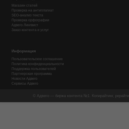
Магазин статей
Проверка на антиплагиат
SEO-анализ текста
Проверка орфографии
Адвего
Лингвист
Заказ контента и услуг
Информация
Пользовательское соглашение
Политика конфиденциальности
Поддержка пользователей
Партнерская программа
Новости Адвего
Сервисы Адвего
© Адвего — биржа контента №1. Копирайтинг, рерайти