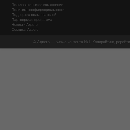
Пользовательское соглашение
Политика конфиденциальности
Поддержка пользователей
Партнерская программа
Новости Адвего
Сервисы Адвего
© Адвего — биржа контента №1. Копирайтинг, рерайти