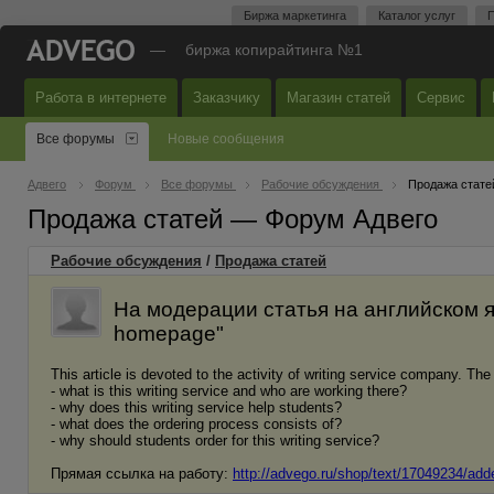
Биржа маркетинга
Каталог услуг
П
—
биржа копирайтинга №1
Работа в интернете
Заказчику
Магазин статей
Сервис
Все форумы
Новые сообщения
Адвего
Форум
Все форумы
Рабочие обсуждения
Продажа стате
Продажа статей — Форум Адвего
Рабочие обсуждения
/
Продажа статей
На модерации статья на английском язык
homepage"
This article is devoted to the activity of writing service company. The
- what is this writing service and who are working there?
- why does this writing service help students?
- what does the ordering process consists of?
- why should students order for this writing service?
Прямая ссылка на работу:
http://advego.ru/shop/text/17049234/add