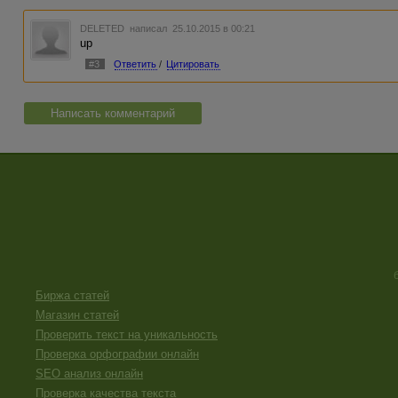
DELETED
написал 25.10.2015 в 00:21
up
#3
Ответить
/
Цитировать
Написать комментарий
Биржа статей
Магазин статей
Проверить текст на уникальность
Проверка орфографии онлайн
SEO анализ онлайн
Проверка качества текста