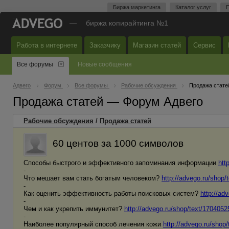
Биржа маркетинга
Каталог услуг
П
—
биржа копирайтинга №1
Работа в интернете
Заказчику
Магазин статей
Сервис
Все форумы
Новые сообщения
Адвего
Форум
Все форумы
Рабочие обсуждения
Продажа стате
Продажа статей — Форум Адвего
Рабочие обсуждения
/
Продажа статей
60 центов за 1000 символов
Способы быстрого и эффективного запоминания информации
htt
-
Что мешает вам стать богатым человеком?
http://advego.ru/shop/
-
Как оценить эффективность работы поисковых систем?
http://ad
-
Чем и как укрепить иммунитет?
http://advego.ru/shop/text/1704052
-
Наиболее популярный способ лечения кожи
http://advego.ru/shop