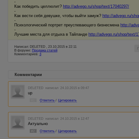
-
Как победить целлюлит?
http://advego.ru/shop/text/17040297/
-
Как вести себя девушке, чтобы выйти замуж?
http://advego.ru/sh
-
Психологический портрет преуспевающего бизнесмена
http://adv
-
Лучшие места для отдыха в Тайланде
http://advego.ru/shop/text/
Написал: DELETED , 23.10.2015 в 22:11
В форуме:
Продажа статей
Комментариев:
3
Комментарии
DELETED
написал 24.10.2015 в 09:47
up
#1
Ответить
/
Цитировать
DELETED
написал 24.10.2015 в 12:47
Актуально
#2
Ответить
/
Цитировать