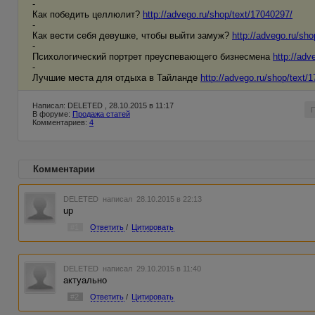
-
Как победить целлюлит?
http://advego.ru/shop/text/17040297/
-
Как вести себя девушке, чтобы выйти замуж?
http://advego.ru/sh
-
Психологический портрет преуспевающего бизнесмена
http://adv
-
Лучшие места для отдыха в Тайланде
http://advego.ru/shop/text/
Написал: DELETED , 28.10.2015 в 11:17
В форуме:
Продажа статей
Комментариев:
4
Комментарии
DELETED
написал 28.10.2015 в 22:13
up
#1
Ответить
/
Цитировать
DELETED
написал 29.10.2015 в 11:40
актуально
#2
Ответить
/
Цитировать