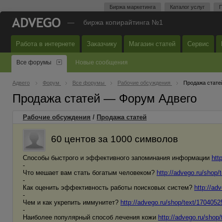
Биржа маркетинга
Каталог услуг
П
—
биржа копирайтинга №1
Работа в интернете
Заказчику
Магазин статей
Сервис
Все форумы
Новые сообщения
Адвего
Форум
Все форумы
Рабочие обсуждения
Продажа стате
Продажа статей — Форум Адвего
Рабочие обсуждения
/
Продажа статей
60 центов за 1000 символов
Способы быстрого и эффективного запоминания информации
htt
-
Что мешает вам стать богатым человеком?
http://advego.ru/shop/
-
Как оценить эффективность работы поисковых систем?
http://ad
-
Чем и как укрепить иммунитет?
http://advego.ru/shop/text/1704052
-
Наиболее популярный способ лечения кожи
http://advego.ru/shop