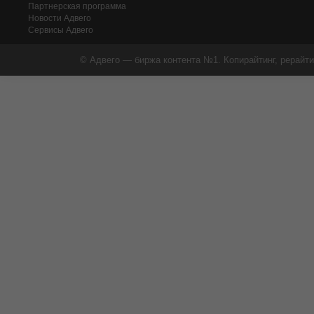
Партнерская программа
Новости Адвего
Сервисы Адвего
© Адвего — биржа контента №1. Копирайтинг, рерайти