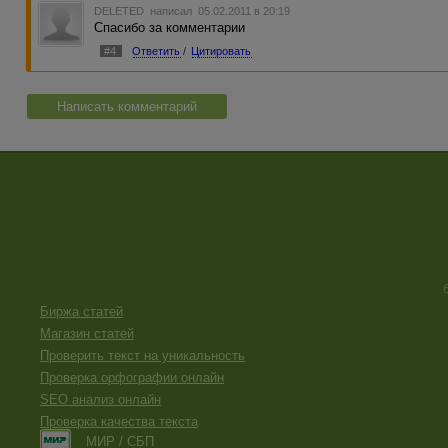
DELETED
написал 05.02.2011 в 20:19
Спасибо за комментарии
#4
Ответить
/
Цитировать
Написать комментарий
Биржа статей
Магазин статей
Проверить текст на уникальность
Проверка орфографии онлайн
SEO анализ онлайн
Проверка качества текста
МИР / СБП