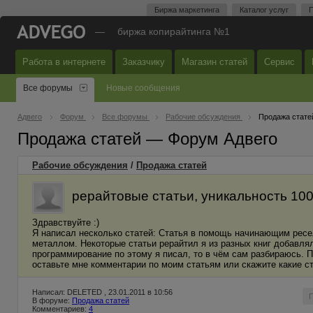
Биржа маркетинга
Каталог услуг
П
—
биржа копирайтинга №1
Работа в интернете
Заказчику
Магазин статей
Сервис
Все форумы
Новые сообщения
Адвего
Форум
Все форумы
Рабочие обсуждения
Продажа стате
Продажа статей — Форум Адвего
Рабочие обсуждения
/
Продажа статей
рерайтовые статьи, уникальность 100
Здравствуйте :)
Я написал несколько статей: Статья в помощь начинающим ресел
металлом. Некоторые статьи рерайтил я из разных книг добавля
программирование по этому я писал, то в чём сам разбираюсь. П
оставьте мне комментарии по моим статьям или скажите какие с
Написал: DELETED , 23.01.2011 в 10:56
В форуме:
Продажа статей
Комментариев:
4