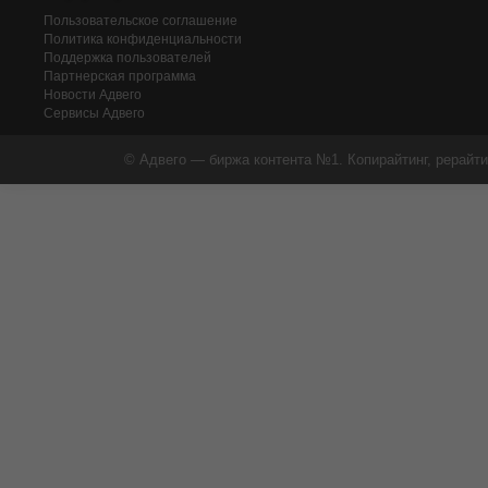
Пользовательское соглашение
Политика конфиденциальности
Поддержка пользователей
Партнерская программа
Новости Адвего
Сервисы Адвего
© Адвего — биржа контента №1. Копирайтинг, рерайти