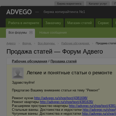
Биржа маркетинга
Каталог услуг
П
—
биржа копирайтинга №1
Работа в интернете
Заказчику
Магазин статей
Сервис
Все форумы
Новые сообщения
Адвего
Форум
Все форумы
Рабочие обсуждения
Продажа стате
Продажа статей — Форум Адвего
Рабочие обсуждения
/
Продажа статей
Легкие и понятные статьи о ремонте
Здравствуйте!
Предлагаю Вашему вниманию статьи на тему "Ремонт"
Ремонт кухни
http://advego.ru/shop/text/4381698/
Ремонт квартиры
http://advego.ru/shop/text/4381635/
Расширяем пространство квартиры
http://advego.ru/shop/text/438
Стальные ванны. Достоинства и недостатки
http://advego.ru/shop
Чугунные ванны. Достоинства и недостатки
http://advego.ru/shop/