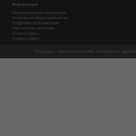
Информация
Пользовательское соглашение
Политика конфиденциальности
Поддержка пользователей
Партнерская программа
Новости Адвего
Сервисы Адвего
© Адвего — биржа контента №1. Копирайтинг, рерайти