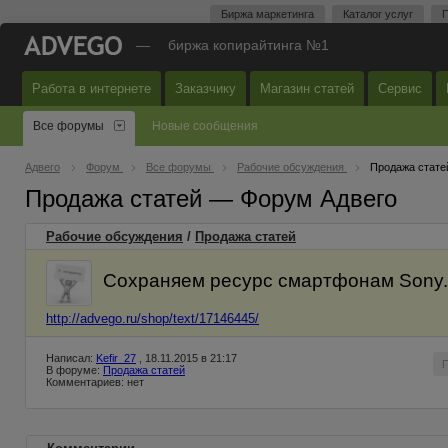
Биржа маркетинга
Каталог услуг
П
—
биржа копирайтинга №1
Работа в интернете
Заказчику
Магазин статей
Сервис
Все форумы
Новые сообщения
Адвего
Форум
Все форумы
Рабочие обсуждения
Продажа стате
Продажа статей — Форум Адвего
Рабочие обсуждения
/
Продажа статей
Сохраняем ресурс смартфонам Sony.
http://advego.ru/shop/text/17146445/
Написал:
Kefir_27
, 18.11.2015 в 21:17
В форуме:
Продажа статей
Комментариев: нет