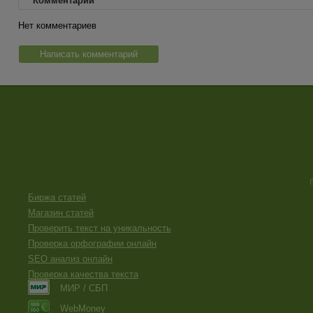
Комментарии
Нет комментариев
Написать комментарий
Биржа статей
Магазин статей
Проверить текст на уникальность
Проверка орфографии онлайн
SEO анализ онлайн
Проверка качества текста
МИР / СБП
WebMoney