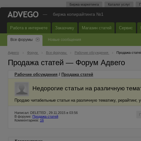
Биржа маркетинга
Каталог услуг
П
—
биржа копирайтинга №1
Работа в интернете
Заказчику
Магазин статей
Сервис
Все форумы
Новые сообщения
Адвего
Форум
Все форумы
Рабочие обсуждения
Продажа стате
Продажа статей — Форум Адвего
Рабочие обсуждения
/
Продажа статей
Недорогие статьи на различную тема
Продаю читабельные статьи на различную тематику, рерайтинг, 
Написал: DELETED , 29.11.2015 в 03:56
В форуме:
Продажа статей
Комментариев:
16