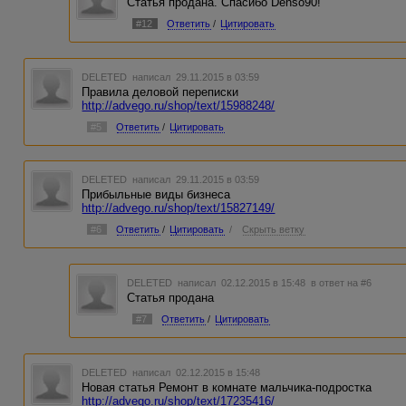
Статья продана. Спасибо Denso90!
#12
Ответить
/
Цитировать
DELETED
написал 29.11.2015 в 03:59
Правила деловой переписки
http://advego.ru/shop/text/15988248/
#5
Ответить
/
Цитировать
DELETED
написал 29.11.2015 в 03:59
Прибыльные виды бизнеса
http://advego.ru/shop/text/15827149/
#6
Ответить
/
Цитировать
/
Скрыть ветку
DELETED
написал 02.12.2015 в 15:48
в ответ на #6
Статья продана
#7
Ответить
/
Цитировать
DELETED
написал 02.12.2015 в 15:48
Новая статья Ремонт в комнате мальчика-подростка
http://advego.ru/shop/text/17235416/