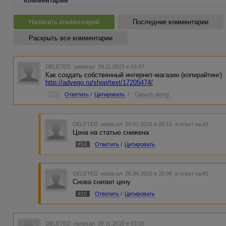
Комментарии
Написать комментарий
Последние комментарии
Раскрыть все комментарии
DELETED
написал 29.11.2015 в 03:57
Как создать собственный интернет-магазин (копирайтинг)
http://advego.ru/shop/text/17205474/
#1
Ответить
/
Цитировать
/
Скрыть ветку
DELETED
написал 20.01.2016 в 00:15
в ответ на #1
Цена на статью снижена
#14
Ответить
/
Цитировать
DELETED
написал 26.04.2016 в 20:06
в ответ на #1
Снова снизил цену
#16
Ответить
/
Цитировать
DELETED
написал 29.11.2015 в 03:58