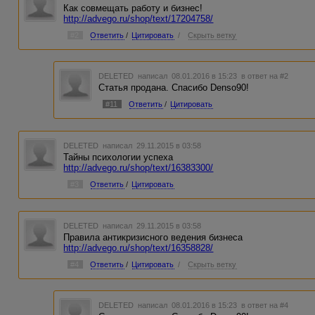
Как совмещать работу и бизнес!
http://advego.ru/shop/text/17204758/
#2
Ответить
/
Цитировать
/
Скрыть ветку
DELETED
написал 08.01.2016 в 15:23
в ответ на #2
Статья продана. Спасибо Denso90!
#11
Ответить
/
Цитировать
DELETED
написал 29.11.2015 в 03:58
Тайны психологии успеха
http://advego.ru/shop/text/16383300/
#3
Ответить
/
Цитировать
DELETED
написал 29.11.2015 в 03:58
Правила антикризисного ведения бизнеса
http://advego.ru/shop/text/16358828/
#4
Ответить
/
Цитировать
/
Скрыть ветку
DELETED
написал 08.01.2016 в 15:23
в ответ на #4