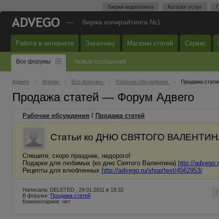
Биржа маркетинга
Каталог услуг
П
—
биржа копирайтинга №1
Работа в интернете
Заказчику
Магазин статей
Сервис
Все форумы
Новые сообщения
Адвего
Форум
Все форумы
Рабочие обсуждения
Продажа стате
Продажа статей — Форум Адвего
Рабочие обсуждения
/
Продажа статей
Статьи ко ДНЮ СВЯТОГО ВАЛЕНТИН
Спешите, скоро праздник, недорого!
Подарки для любимых (ко дню Святого Валентина)
http://advego.
Рецепты для влюбленных
http://advego.ru/shop/text/4562953/
Написала: DELETED , 29.01.2011 в 19:32
В форуме:
Продажа статей
Комментариев: нет