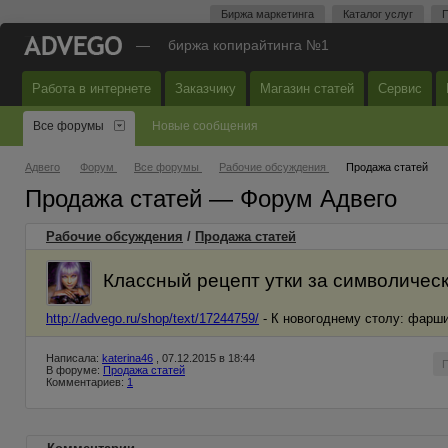
Биржа маркетинга
Каталог услуг
П
—
биржа копирайтинга №1
Работа в интернете
Заказчику
Магазин статей
Сервис
Все форумы
Новые сообщения
Адвего
Форум
Все форумы
Рабочие обсуждения
Продажа статей
Продажа статей — Форум Адвего
Рабочие обсуждения
/
Продажа статей
Классный рецепт утки за символичес
http://advego.ru/shop/text/17244759/
- К новогоднему столу: фарш
Написала:
katerina46
, 07.12.2015 в 18:44
В форуме:
Продажа статей
Комментариев:
1