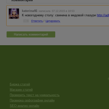
Комментарии
katerina46
написала 07.12.2015 в 18:53
К новогоднему столу: свинина в медовой глазури
http://a
#1
Ответить
/
Цитировать
Написать комментарий
Биржа статей
Магазин статей
Проверить текст на уникальность
Проверка орфографии онлайн
SEO анализ онлайн