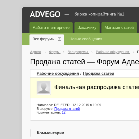
—
биржа копирайтинга №1
Работа в интернете
Заказчику
Магазин статей
Все форумы
Новые сообщения
Адвего
Форум
Все форумы
Рабочие обсуждения
П
Продажа статей — Форум Адве
Рабочие обсуждения
/
Продажа статей
Финальная распродажа статей
Написала: DELETED , 12.12.2015 в 19:09
В форуме:
Продажа статей
Комментариев:
12
Комментарии