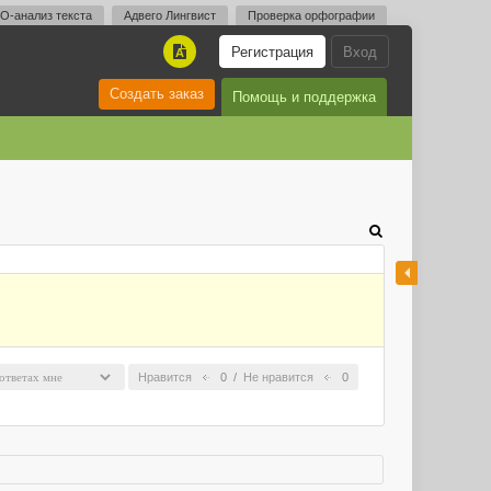
O-анализ текста
Адвего Лингвист
Проверка орфографии
Регистрация
Вход
A
Создать заказ
Помощь и поддержка
Нравится
0
/
Не нравится
0