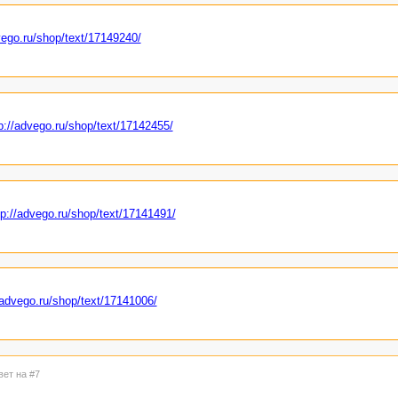
vego.ru/shop/text/17149240/
p://advego.ru/shop/text/17142455/
tp://advego.ru/shop/text/17141491/
/advego.ru/shop/text/17141006/
вет на #7