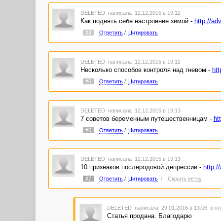
DELETED
написала 12.12.2015 в 19:12
Как поднять себе настроение зимой -
http://ad
#4
Ответить
/
Цитировать
DELETED
написала 12.12.2015 в 19:12
Несколько способов контроля над гневом -
htt
#5
Ответить
/
Цитировать
DELETED
написала 12.12.2015 в 19:13
7 советов беременным путешественницам -
ht
#6
Ответить
/
Цитировать
DELETED
написала 12.12.2015 в 19:13
10 признаков послеродовой депрессии -
http:/
#7
Ответить
/
Цитировать
/
Скрыть ветку
DELETED
написала 29.01.2016 в 13:06
в от
Статья продана. Благодарю