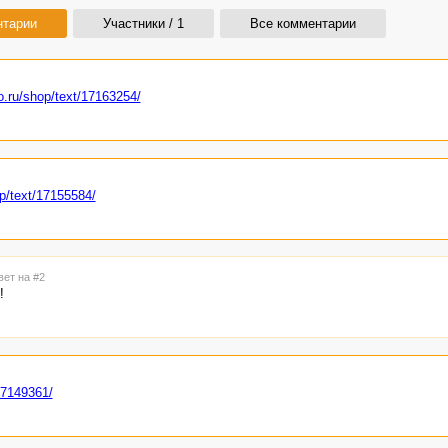
нтарии
Участники / 1
Все комментарии
o.ru/shop/text/17163254/
op/text/17155584/
вет на #2
!
17149361/