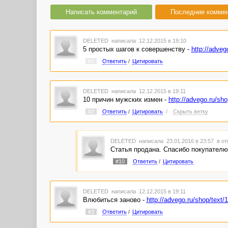
Написать комментарий
Последние комме
DELETED
написала 12.12.2015 в 19:10
5 простых шагов к совершенству -
http://adveg
#1
Ответить
/
Цитировать
DELETED
написала 12.12.2015 в 19:11
10 причин мужских измен -
http://advego.ru/sh
#2
Ответить
/
Цитировать
/
Скрыть ветку
DELETED
написала 23.01.2016 в 23:57
в от
Статья продана. Спасибо покупателю
#10
Ответить
/
Цитировать
DELETED
написала 12.12.2015 в 19:11
Влюбиться заново -
http://advego.ru/shop/text/
#3
Ответить
/
Цитировать