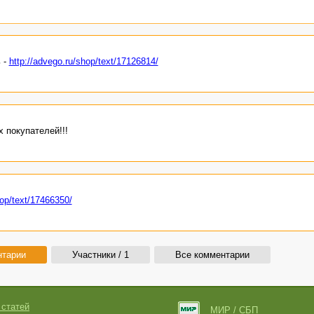
 -
http://advego.ru/shop/text/17126814/
 покупателей!!!
hop/text/17466350/
нтарии
Участники / 1
Все комментарии
 статей
МИР / СБП