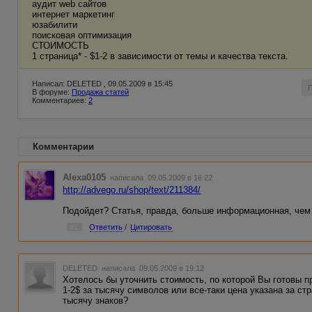
аудит web сайтов
интернет маркетинг
юзабилити
поисковая оптимизация
СТОИМОСТЬ
1 страница* - $1-2 в зависимости от темы и качества текста.
Написал: DELETED , 09.05.2009 в 15:45
В форуме:
Продажа статей
Комментариев:
2
Комментарии
Alexa0105
написала 09.05.2009 в 16:22
http://advego.ru/shop/text/211384/
Подойдет? Статья, правда, больше информационная, чем
#1
Ответить
/
Цитировать
DELETED
написала 09.05.2009 в 19:12
Хотелось бы уточнить стоимость, по которой Вы готовы п
1-2$ за тысячу символов или все-таки цена указана за стр
тысячу знаков?