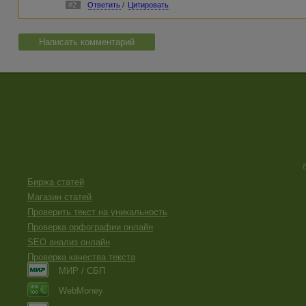
#2
Ответить
/
Цитировать
Написать комментарий
Биржа статей
Магазин статей
Проверить текст на уникальность
Проверка орфографии онлайн
SEO анализ онлайн
Проверка качества текста
МИР / СБП
WebMoney