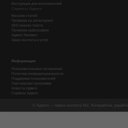
Инструкции для исполнителей
Сервисы Адвего
Магазин статей
Проверка на антиплагиат
SEO-анализ текста
Проверка орфографии
Адвего
Лингвист
Заказ контента и услуг
Информация
Пользовательское соглашение
Политика конфиденциальности
Поддержка пользователей
Партнерская программа
Новости Адвего
Сервисы Адвего
© Адвего — биржа контента №1. Копирайтинг, рерайти