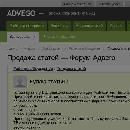
Биржа маркетинга
Каталог услуг
П
—
биржа копирайтинга №1
Работа в интернете
Заказчику
Магазин статей
Сервис
Все форумы
Новые сообщения
Адвего
Форум
Все форумы
Рабочие обсуждения
Продажа стате
Продажа статей — Форум Адвего
Рабочие обсуждения
/
Продажа статей
Куплю статьи !
Готова купить у Вас уникальный контент для web сайтов. Ниже о
Предлагайте свои статьи, и в случае соответствия требования
плотность ключевых слов в соответствии с нормами поисковой 
актуальность
уникальность
объем 1500-6000 символов
При определенных условиях статья может быть куплена и с бо
ТЕМЫ необходимых нам статей
seo-копирайтинг