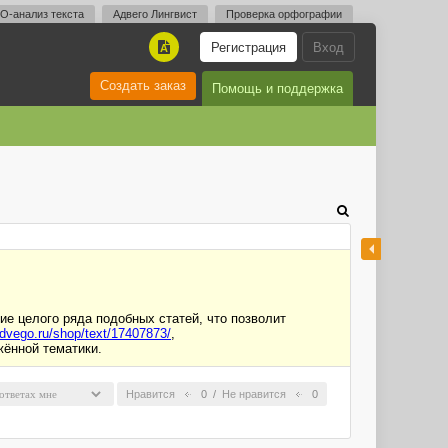
O-анализ текста
Адвего Лингвист
Проверка орфографии
Регистрация
Вход
A
Создать заказ
Помощь и поддержка
е целого ряда подобных статей, что позволит
advego.ru/shop/text/17407873/
,
жённой тематики.
Нравится
0
/
Не нравится
0