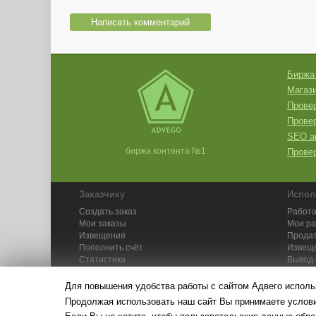
Написать комментарий
Биржа
Магази
Провер
Прове
SEO а
биржа контента №1
Провер
Заказчику
Испол
Создать заказ
Работа
Мои заказы
Мои р
Извещения
Продат
Пополнить счёт
Извещ
Статистика
Вывод 
API
Инстру
Для повышения удобства работы с сайтом Адвего исполь
Продолжая использовать наш сайт Вы принимаете усло