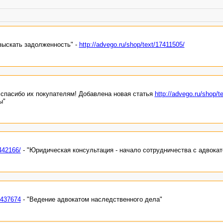
зыскать задолженность" -
http://advego.ru/shop/text/17411505/
спасибо их покупателям! Добавлена новая статья
http://advego.ru/shop/t
ы"
7442166/
- "Юридическая консультация - начало сотрудничества с адвокат
7437674
- "Ведение адвокатом наследственного дела"