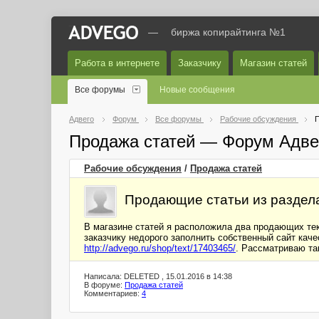
—
биржа копирайтинга №1
Работа в интернете
Заказчику
Магазин статей
Все форумы
Новые сообщения
Адвего
Форум
Все форумы
Рабочие обсуждения
П
Продажа статей — Форум Адве
Рабочие обсуждения
/
Продажа статей
Продающие статьи из раздела 
В магазине статей я расположила два продающих тек
заказчику недорого заполнить собственный сайт кач
http://advego.ru/shop/text/17403465/
. Рассматриваю та
Написала: DELETED , 15.01.2016 в 14:38
В форуме:
Продажа статей
Комментариев:
4