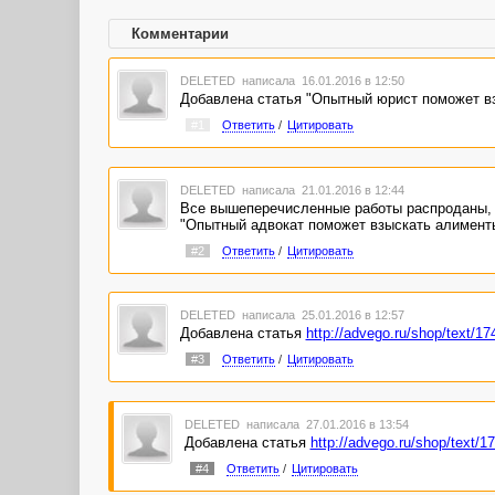
Комментарии
DELETED
написала 16.01.2016 в 12:50
Добавлена статья "Опытный юрист поможет в
#1
Ответить
/
Цитировать
DELETED
написала 21.01.2016 в 12:44
Все вышеперечисленные работы распроданы, 
"Опытный адвокат поможет взыскать алимент
#2
Ответить
/
Цитировать
DELETED
написала 25.01.2016 в 12:57
Добавлена статья
http://advego.ru/shop/text/1
#3
Ответить
/
Цитировать
DELETED
написала 27.01.2016 в 13:54
Добавлена статья
http://advego.ru/shop/text/1
#4
Ответить
/
Цитировать