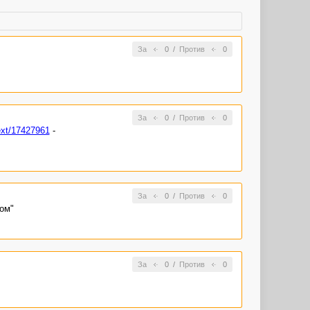
За
0
/
Против
0
За
0
/
Против
0
ext/17427961
-
За
0
/
Против
0
ом"
За
0
/
Против
0