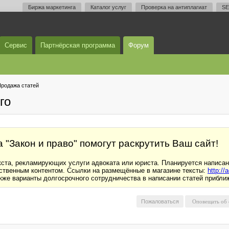
Биржа маркетинга
Каталог услуг
Проверка на антиплагиат
SE
Сервис
Партнёрская программа
Форум
родажа статей
го
"Закон и право" помогут раскрутить Ваш сайт!
ста, рекламирующих услуги адвоката или юриста. Планируется написани
ественным контентом. Ссылки на размещённые в магазине тексты:
http://
кже варианты долгосрочного сотрудничества в написании статей прибли
Пожаловаться