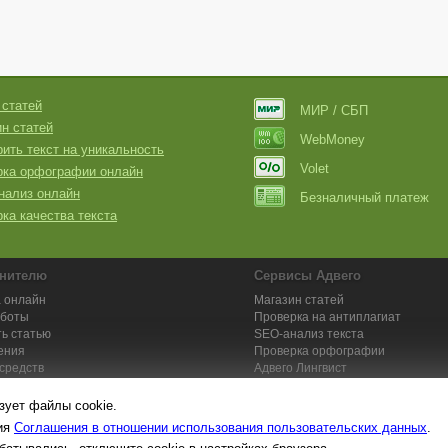
 статей
МИР / СБП
н статей
WebMoney
ить текст на уникальность
Volet
рка орфографии онлайн
нализ онлайн
Безналичный платеж
ка качества текста
нителю
Сервисы Адвего
 онлайн
Магазин статей
аботы
Проверка на антиплагиат
ь статью
SEO-анализ текста
ения
Проверка орфографии
средств
Адвего
Лингвист
кции для исполнителей
Заказ контента и услуг
зует файлы cookie.
вия
Соглашения в отношении использования пользовательских данных
.