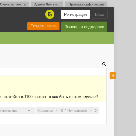
O-анализ текста
Адвего Лингвист
Проверка орфографии
Регистрация
Вход
A
Создать заказ
Помощь и поддержка
 статейка в 1100 знаков то как быть в этом случае?
Нравится
0
/
Не нравится
0