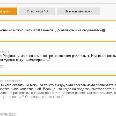
нтарии
Участники / 3
Все комментарии
конечно можно. хоть в 500 знаков. Добавляйте и не смущайтесь)))
т на #1
Plagiatus у меня на компьютере не захотел работать :(. И уникальность
 на Адвего могут заблокировать?
ку
6:08
в ответ на #2
Ни чего сказать не могу. За то,что вы другими программами проверяете 
оверка была качественной. Вообще - то когда на продажу выставляете,с
учше не рисковать, сначала прогоните по всем известным программам, а
тус не пошел? Операционка - то какая?
крыть ветку