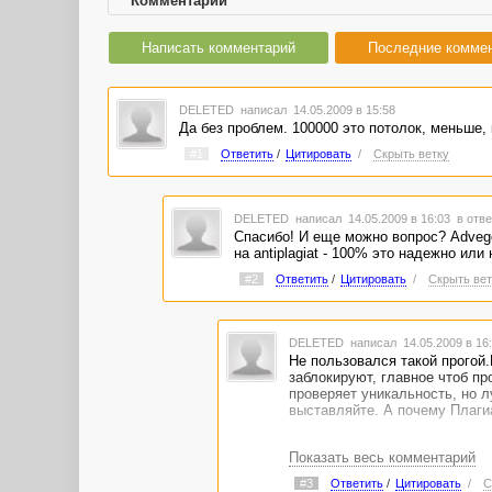
Комментарии
Написать комментарий
Последние комме
DELETED
написал 14.05.2009 в 15:58
Да без проблем. 100000 это потолок, меньше, 
#1
Ответить
/
Цитировать
/
Скрыть ветку
DELETED
написал 14.05.2009 в 16:03
в отве
Спасибо! И еще можно вопрос? Advego 
на antiplagiat - 100% это надежно или
#2
Ответить
/
Цитировать
/
Скрыть вет
DELETED
написал 14.05.2009 в 1
Не пользовался такой прогой.
заблокируют, главное чтоб пр
проверяет уникальность, но л
выставляйте. А почему Плагиа
Показать весь комментарий
#3
Ответить
/
Цитировать
/
С