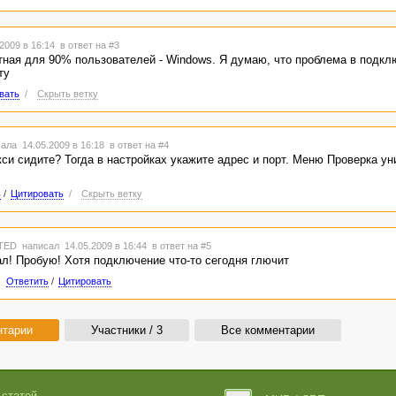
2009 в 16:14
в ответ на #3
ная для 90% пользователей - Windows. Я думаю, что проблема в подкл
ту
вать
/
Скрыть ветку
ала 14.05.2009 в 16:18
в ответ на #4
си сидите? Тогда в настройках укажите адрес и порт. Меню Проверка ун
ь
/
Цитировать
/
Скрыть ветку
TED
написал 14.05.2009 в 16:44
в ответ на #5
ал! Пробую! Хотя подключение что-то сегодня глючит
Ответить
/
Цитировать
нтарии
Участники / 3
Все комментарии
 статей