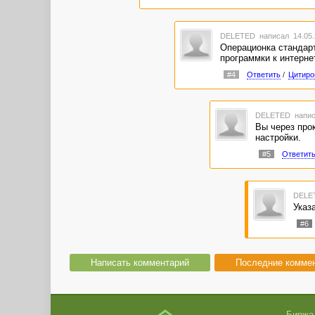
DELETED
написал 14.05.
Операционка стандарт
программки к интерне
#4
Ответить
/
Цитиро
DELETED
напис
Вы через прок
настройки.
#5
Ответит
DELE
Указ
#6
Написать комментарий
Последние комме
Биржа