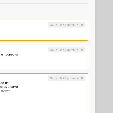
За
0
/
Против
0
За
0
/
Против
0
 я проверил
За
0
/
Против
0
вас не
истема сама
 потом