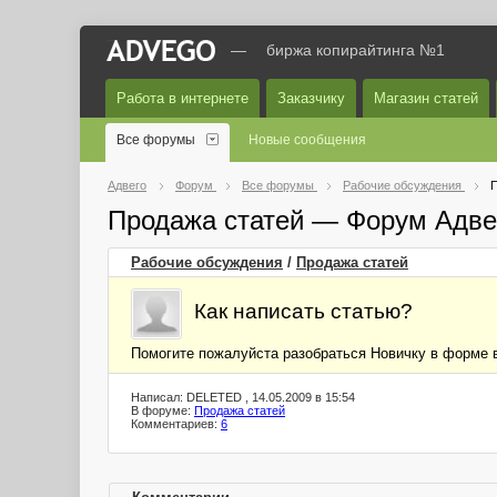
—
биржа копирайтинга №1
Работа в интернете
Заказчику
Магазин статей
Все форумы
Новые сообщения
Адвего
Форум
Все форумы
Рабочие обсуждения
П
Продажа статей — Форум Адве
Рабочие обсуждения
/
Продажа статей
Как написать статью?
Помогите пожалуйста разобраться Новичку в форме вв
Написал: DELETED , 14.05.2009 в 15:54
В форуме:
Продажа статей
Комментариев:
6