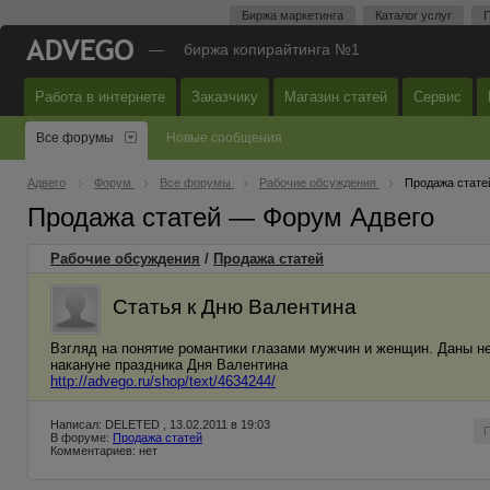
Биржа маркетинга
Каталог услуг
П
—
биржа копирайтинга №1
Работа в интернете
Заказчику
Магазин статей
Сервис
Все форумы
Новые сообщения
Адвего
Форум
Все форумы
Рабочие обсуждения
Продажа стате
Продажа статей — Форум Адвего
Рабочие обсуждения
/
Продажа статей
Статья к Дню Валентина
Взгляд на понятие романтики глазами мужчин и женщин. Даны не
накануне праздника Дня Валентина
http://advego.ru/shop/text/4634244/
Написал: DELETED , 13.02.2011 в 19:03
В форуме:
Продажа статей
Комментариев: нет