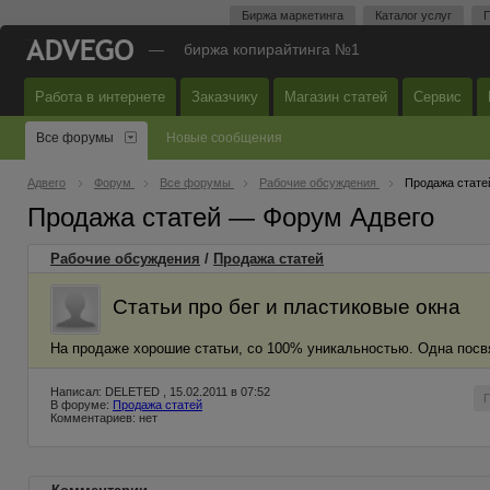
Биржа маркетинга
Каталог услуг
П
—
биржа копирайтинга №1
Работа в интернете
Заказчику
Магазин статей
Сервис
Все форумы
Новые сообщения
Адвего
Форум
Все форумы
Рабочие обсуждения
Продажа стате
Продажа статей — Форум Адвего
Рабочие обсуждения
/
Продажа статей
Статьи про бег и пластиковые окна
На продаже хорошие статьи, со 100% уникальностью. Одна посвя
Написал: DELETED , 15.02.2011 в 07:52
В форуме:
Продажа статей
Комментариев: нет