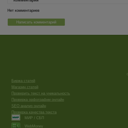
Комментарии
Нет комментариев
Написать комментарий
Биржа статей
Магазин статей
Проверить текст на уникальность
Проверка орфографии онлайн
SEO анализ онлайн
Проверка качества текста
МИР / СБП
WebMoney