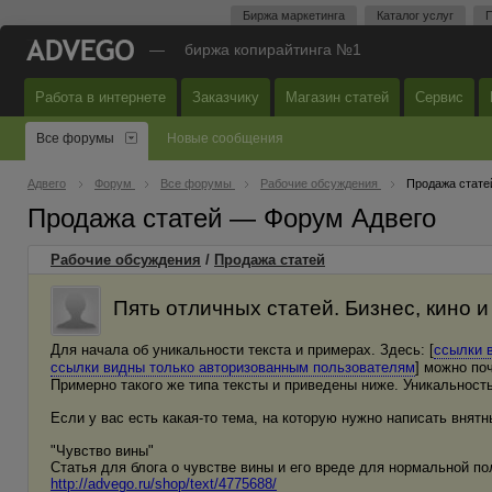
Биржа маркетинга
Каталог услуг
П
—
биржа копирайтинга №1
Работа в интернете
Заказчику
Магазин статей
Сервис
Все форумы
Новые сообщения
Адвего
Форум
Все форумы
Рабочие обсуждения
Продажа стате
Продажа статей — Форум Адвего
Рабочие обсуждения
/
Продажа статей
Пять отличных статей. Бизнес, кино и
Для начала об уникальности текста и примерах. Здесь: [
ссылки 
ссылки видны только авторизованным пользователям
] можно по
Примерно такого же типа тексты и приведены ниже. Уникальность 
Если у вас есть какая-то тема, на которую нужно написать внятн
"Чувство вины"
Статья для блога о чувстве вины и его вреде для нормальной по
http://advego.ru/shop/text/4775688/