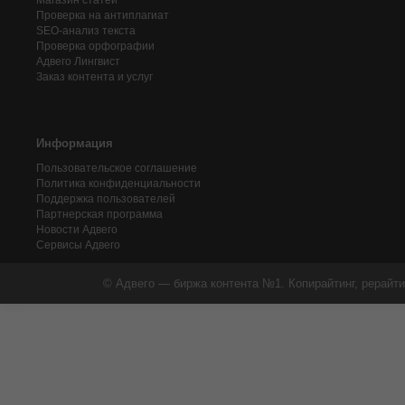
Магазин статей
Проверка на антиплагиат
SEO-анализ текста
Проверка орфографии
Адвего
Лингвист
Заказ контента и услуг
Информация
Пользовательское соглашение
Политика конфиденциальности
Поддержка пользователей
Партнерская программа
Новости Адвего
Сервисы Адвего
© Адвего — биржа контента №1. Копирайтинг, рерайти