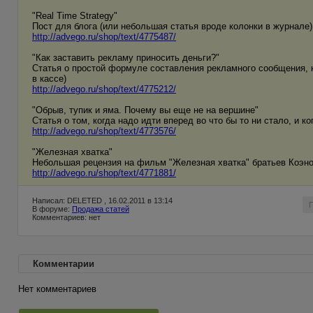
"Real Time Strategy"
Пост для блога (или небольшая статья вроде колонки в журнале
http://advego.ru/shop/text/4775487/
"Как заставить рекламу приносить деньги?"
Статья о простой формуле составления рекламного сообщения, 
в кассе)
http://advego.ru/shop/text/4775212/
"Обрыв, тупик и яма. Почему вы еще не на вершине"
Статья о том, когда надо идти вперед во что бы то ни стало, и к
http://advego.ru/shop/text/4773576/
"Железная хватка"
Небольшая рецензия на фильм "Железная хватка" братьев Коэнов
http://advego.ru/shop/text/4771881/
Написал: DELETED , 16.02.2011 в 13:14
В форуме:
Продажа статей
Комментариев: нет
Комментарии
Нет комментариев