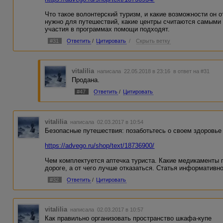
Что такое волонтерский туризм, и какие возможности он о
нужно для путешествий, какие центры считаются самыми 
участия в программах помощи подходят.
#31
Ответить
/
Цитировать
/
Скрыть ветку
vitalilia
написала 22.05.2018 в 23:16
в ответ на #31
Продана.
#47
Ответить
/
Цитировать
vitalilia
написала 02.03.2017 в 10:54
Безопасные путешествия: позаботьтесь о своем здоровье
https://advego.ru/shop/text/18736900/
Чем комплектуется аптечка туриста. Какие медикаменты 
дороге, а от чего лучше отказаться. Статья информативно
#32
Ответить
/
Цитировать
vitalilia
написала 02.03.2017 в 10:57
Как правильно организовать пространство шкафа-купе