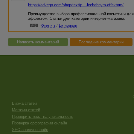
https://advego.com/shop/text/p...-lechebnym-effektom/
Преимущества выбора профессиональной косметики для
эффектом. Статья для категории интернет-магазина.
#48
Ответить
/
Цитировать
Написать комментарий
Последние комментарии
Биржа статей
Магазин статей
Проверить текст на уникальность
Проверка орфографии онлайн
SEO анализ онлайн