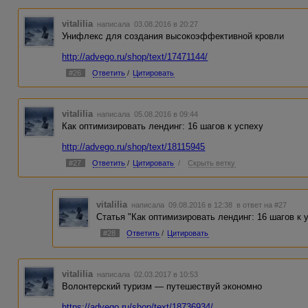
vitalilia
написала 03.08.2016 в 20:27
Унифлекс для создания высокоэффективной кровли
http://advego.ru/shop/text/17471144/
#26
Ответить
/
Цитировать
vitalilia
написала 05.08.2016 в 09:44
Как оптимизировать лендинг: 16 шагов к успеху
http://advego.ru/shop/text/18115945
#27
Ответить
/
Цитировать
/
Скрыть ветку
vitalilia
написала 09.08.2016 в 12:38
в ответ на #27
Статья "Как оптимизировать лендинг: 16 шагов к 
#28
Ответить
/
Цитировать
vitalilia
написала 02.03.2017 в 10:53
Волонтерский туризм — путешествуй экономно
https://advego.ru/shop/text/18736934/