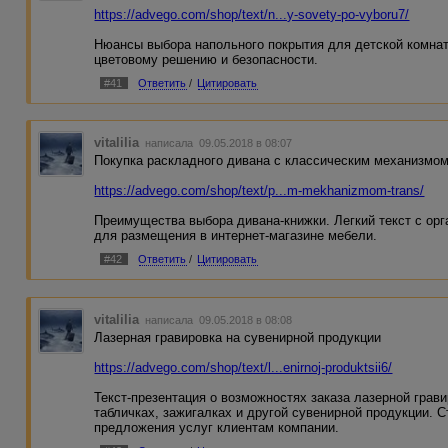
https://advego.com/shop/text/n...y-sovety-po-vyboru7/
Нюансы выбора напольного покрытия для детской комна
цветовому решению и безопасности.
#41
Ответить
/
Цитировать
vitalilia
написала 09.05.2018 в 08:07
Покупка раскладного дивана с классическим механизмо
https://advego.com/shop/text/p...m-mekhanizmom-trans/
Преимущества выбора дивана-книжки. Легкий текст с о
для размещения в интернет-магазине мебели.
#42
Ответить
/
Цитировать
vitalilia
написала 09.05.2018 в 08:08
Лазерная гравировка на сувенирной продукции
https://advego.com/shop/text/l...enirnoj-produktsii6/
Текст-презентация о возможностях заказа лазерной грави
табличках, зажигалках и другой сувенирной продукции. 
предложения услуг клиентам компании.