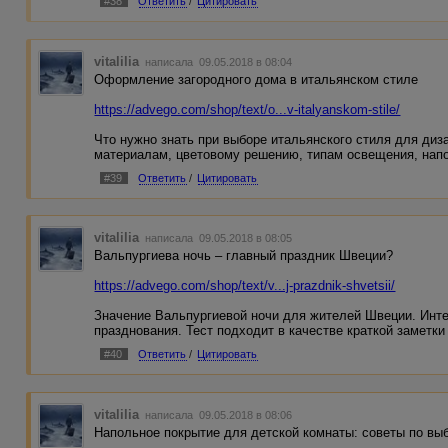
#38
Ответить
/
Цитировать
vitalilia
написала 09.05.2018 в 08:04
Оформление загородного дома в итальянском стиле
https://advego.com/shop/text/o...v-italyanskom-stile/
Что нужно знать при выборе итальянского стиля для диз
материалам, цветовому решению, типам освещения, нап
#39
Ответить
/
Цитировать
vitalilia
написала 09.05.2018 в 08:05
Вальпургиева ночь – главный праздник Швеции?
https://advego.com/shop/text/v...j-prazdnik-shvetsii/
Значение Вальпургиевой ночи для жителей Швеции. Инт
празднования. Тест подходит в качестве краткой заметки
#40
Ответить
/
Цитировать
vitalilia
написала 09.05.2018 в 08:06
Напольное покрытие для детской комнаты: советы по вы