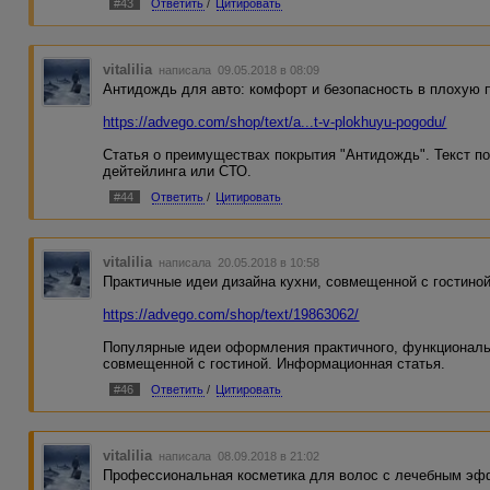
#43
Ответить
/
Цитировать
vitalilia
написала 09.05.2018 в 08:09
Антидождь для авто: комфорт и безопасность в плохую 
https://advego.com/shop/text/a...t-v-plokhuyu-pogodu/
Статья о преимуществах покрытия "Антидождь". Текст п
дейтейлинга или СТО.
#44
Ответить
/
Цитировать
vitalilia
написала 20.05.2018 в 10:58
Практичные идеи дизайна кухни, совмещенной с гостино
https://advego.com/shop/text/19863062/
Популярные идеи оформления практичного, функциональн
совмещенной с гостиной. Информационная статья.
#46
Ответить
/
Цитировать
vitalilia
написала 08.09.2018 в 21:02
Профессиональная косметика для волос с лечебным э