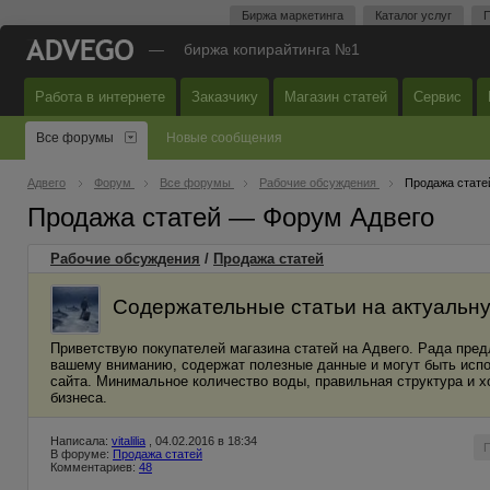
Биржа маркетинга
Каталог услуг
П
—
биржа копирайтинга №1
Работа в интернете
Заказчику
Магазин статей
Сервис
Все форумы
Новые сообщения
Адвего
Форум
Все форумы
Рабочие обсуждения
Продажа стате
Продажа статей — Форум Адвего
Рабочие обсуждения
/
Продажа статей
Содержательные статьи на актуальн
Приветствую покупателей магазина статей на Адвего. Рада пред
вашему вниманию, содержат полезные данные и могут быть испо
сайта. Минимальное количество воды, правильная структура и х
бизнеса.
Написала:
vitalilia
, 04.02.2016 в 18:34
В форуме:
Продажа статей
Комментариев:
48