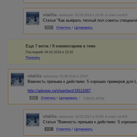
vitalilia
написала 02.09.2016 в 19:45
в ответ на #10
Статья "Как выбрать теплый пол:советы специали
#29
Ответить
/
Цитировать
Еще 7 веток / 8 комментариев в темe
Последний:
04.02.2016 в 15:20
Показать
vitalilia
написала 03.08.2016 в 19:07
Важность призыва к действию: 5 хороших примеров для L
http://advego.ru/shop/text/18111687
#25
Ответить
/
Цитировать
/
Скрыть ветку
vitalilia
написала 13.03.2017 в 20:59
в ответ на #25
Статья "Важность призыва к действию: 5 хороших
#36
Ответить
/
Цитировать