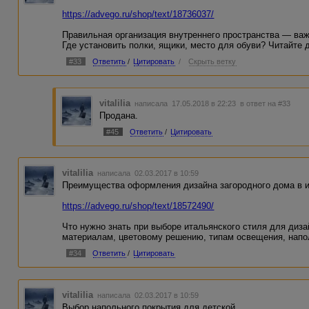
https://advego.ru/shop/text/18736037/
Правильная организация внутреннего пространства — важ
Где установить полки, ящики, место для обуви? Читайте 
#33
Ответить
/
Цитировать
/
Скрыть ветку
vitalilia
написала 17.05.2018 в 22:23
в ответ на #33
Продана.
#45
Ответить
/
Цитировать
vitalilia
написала 02.03.2017 в 10:59
Преимущества оформления дизайна загородного дома в 
https://advego.ru/shop/text/18572490/
Что нужно знать при выборе итальянского стиля для диза
материалам, цветовому решению, типам освещения, напо
#34
Ответить
/
Цитировать
vitalilia
написала 02.03.2017 в 10:59
Выбор напольного покрытия для детской