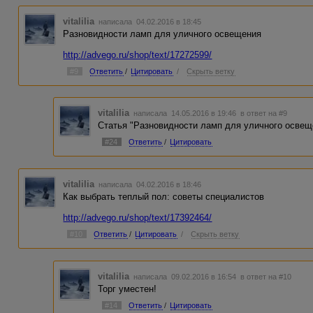
vitalilia
написала 04.02.2016 в 18:45
Разновидности ламп для уличного освещения
http://advego.ru/shop/text/17272599/
#9
Ответить
/
Цитировать
/
Скрыть ветку
vitalilia
написала 14.05.2016 в 19:46
в ответ на #9
Статья "Разновидности ламп для уличного освещ
#24
Ответить
/
Цитировать
vitalilia
написала 04.02.2016 в 18:46
Как выбрать теплый пол: советы специалистов
http://advego.ru/shop/text/17392464/
#10
Ответить
/
Цитировать
/
Скрыть ветку
vitalilia
написала 09.02.2016 в 16:54
в ответ на #10
Торг уместен!
#14
Ответить
/
Цитировать