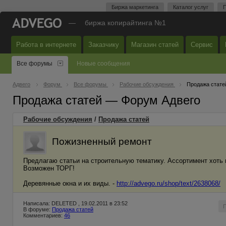
Биржа маркетинга
Каталог услуг
П
—
биржа копирайтинга №1
Работа в интернете
Заказчику
Магазин статей
Сервис
Все форумы
Новые сообщения
Адвего
Форум
Все форумы
Рабочие обсуждения
Продажа стате
Продажа статей — Форум Адвего
Рабочие обсуждения
/
Продажа статей
Пожизненный ремонт
Предлагаю статьи на строительную тематику. Ассортимент хоть и
Возможен ТОРГ!
Деревянные окна и их виды. -
http://advego.ru/shop/text/2638068/
Написала: DELETED , 19.02.2011 в 23:52
В форуме:
Продажа статей
Комментариев:
46