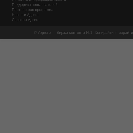
Поддержка пользователей
Партнерская программа
Новости Адвего
Сервисы Адвего
© Адвего — биржа контента №1. Копирайтинг, рерайти