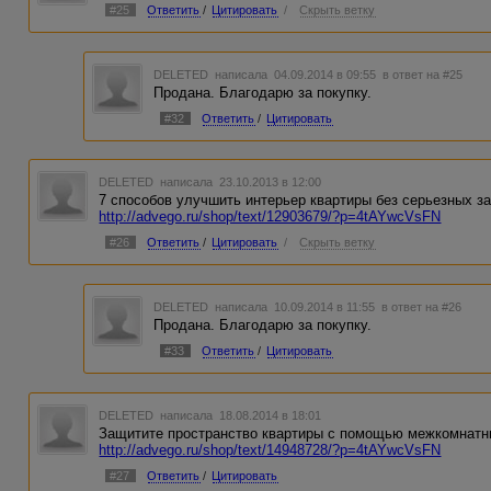
#25
Ответить
/
Цитировать
/
Скрыть ветку
DELETED
написала 04.09.2014 в 09:55
в ответ на #25
Продана. Благодарю за покупку.
#32
Ответить
/
Цитировать
DELETED
написала 23.10.2013 в 12:00
7 способов улучшить интерьер квартиры без серьезных за
http://advego.ru/shop/text/12903679/?p=4tAYwcVsFN
#26
Ответить
/
Цитировать
/
Скрыть ветку
DELETED
написала 10.09.2014 в 11:55
в ответ на #26
Продана. Благодарю за покупку.
#33
Ответить
/
Цитировать
DELETED
написала 18.08.2014 в 18:01
Защитите пространство квартиры с помощью межкомнатны
http://advego.ru/shop/text/14948728/?p=4tAYwcVsFN
#27
Ответить
/
Цитировать