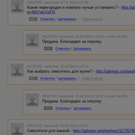
DELETED
написала 31.01.2013 в 17:45
Какие перегородки в комнате лучше установить? -
http://
p=4tAYwcVsFN
#22
Ответить
/
Цитировать
/
Скрыть ветку
DELETED
написала 25.08.2014 в 18:53
в ответ на #22
Продана. Благодарю за покупку.
#30
Ответить
/
Цитировать
DELETED
написала 27.02.2013 в 17:14
Как выбрать смеситель для кухни? -
http://advego.ru/sho
#24
Ответить
/
Цитировать
/
Скрыть ветку
DELETED
написала 25.08.2014 в 15:01
в ответ на #24
Продана. Благодарю за покупку.
#29
Ответить
/
Цитировать
DELETED
написала 05.03.2013 в 11:26
Смесители для ванной -
http://advego.ru/shop/text/11725