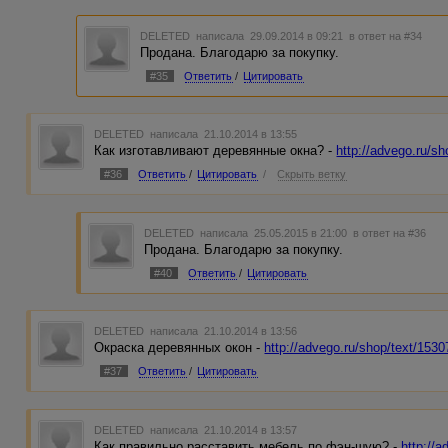
DELETED
написала 29.09.2014 в 09:21
в ответ на #34
Продана. Благодарю за покупку.
#35
Ответить
/
Цитировать
DELETED
написала 21.10.2014 в 13:55
Как изготавливают деревянные окна? -
http://advego.ru/
#36
Ответить
/
Цитировать
/
Скрыть ветку
DELETED
написала 25.05.2015 в 21:00
в ответ на #36
Продана. Благодарю за покупку.
#40
Ответить
/
Цитировать
DELETED
написала 21.10.2014 в 13:56
Окраска деревянных окон -
http://advego.ru/shop/text/1
#37
Ответить
/
Цитировать
DELETED
написала 21.10.2014 в 13:57
Как правильно расставить мебель по фэн-шую? -
http://