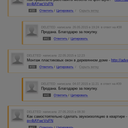
p=4tAYwcVsFN
#38
Ответить
/
Цитировать
/
Скрыть ветку
DELETED
написала 26.05.2015 в 19:24
в ответ на #38
Продана. Благодарю за покупку.
#41
Ответить
/
Цитировать
DELETED
написала 22.05.2015 в 12:23
Монтаж пластиковых окон в деревянном доме -
http://ad
#39
Ответить
/
Цитировать
/
Скрыть ветку
DELETED
написала 04.07.2015 в 11:21
в ответ на #39
Продана. Благодарю за покупку.
#45
Ответить
/
Цитировать
DELETED
написала 27.05.2015 в 08:30
Как самостоятельно сделать звукоизоляцию в квартире 
p=4tAYwcVsFN
#42
Ответить
/
Цитировать