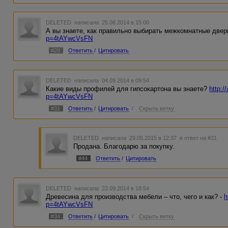
DELETED
написала 25.08.2014 в 15:00
А вы знаете, как правильно выбирать межкомнатные двер
p=4tAYwcVsFN
#28
Ответить
/
Цитировать
DELETED
написала 04.09.2014 в 09:54
Какие виды профилей для гипсокартона вы знаете?
http:/
p=4tAYwcVsFN
#31
Ответить
/
Цитировать
/
Скрыть ветку
DELETED
написала 29.05.2015 в 12:37
в ответ на #31
Продана. Благодарю за покупку.
#44
Ответить
/
Цитировать
DELETED
написала 22.09.2014 в 18:54
Древесина для производства мебели – что, чего и как? -
h
p=4tAYwcVsFN
#34
Ответить
/
Цитировать
/
Скрыть ветку