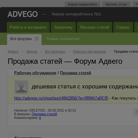
Биржа маркетинга
Каталог услуг
П
—
биржа копирайтинга №1
Работа в интернете
Заказчику
Магазин статей
Сервис
Все форумы
Новые сообщения
Адвего
Форум
Все форумы
Рабочие обсуждения
Продажа стате
Продажа статей — Форум Адвего
Рабочие обсуждения
/
Продажа статей
дешевая статья с хорошим содержан
http://advego.ru/shop/text/4842856/?p=0RMh7aRCf5
- Как покупать
Написал: DELETED , 20.02.2011 в 02:31
В форуме:
Продажа статей
Комментариев:
6