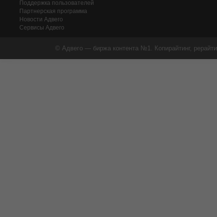
Поддержка пользователей
Партнерская программа
Новости Адвего
Сервисы Адвего
© Адвего — биржа контента №1. Копирайтинг, рерайти