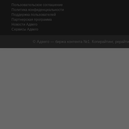
Пользовательское соглашение
Политика конфиденциальности
Поддержка пользователей
Партнерская программа
Новости Адвего
Сервисы Адвего
© Адвего — биржа контента №1. Копирайтинг, рерайти