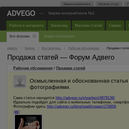
Биржа маркетинга
Каталог услуг
П
—
биржа копирайтинга №1
Работа в интернете
Заказчику
Магазин статей
Сервис
Все форумы
Новые сообщения
Адвего
Форум
Все форумы
Рабочие обсуждения
Продажа стате
Продажа статей — Форум Адвего
Рабочие обсуждения
/
Продажа статей
Осмысленная и обоснованная статья 
фотографиями.
Сама статья находится
http://advego.ru/shop/text/4878136/
Идеально подойдет для сайта о мобильных телефонах, смартфо
Фотографии здесь
http://advego.ru/blog/read/images/276858
#1