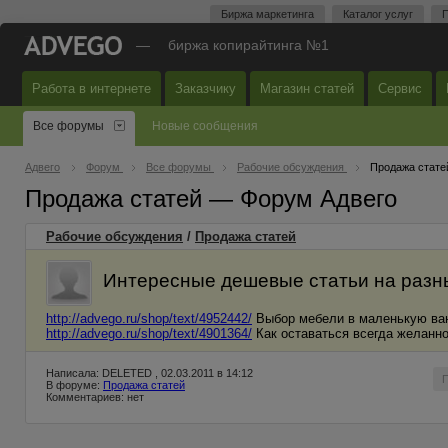
Биржа маркетинга
Каталог услуг
П
—
биржа копирайтинга №1
Работа в интернете
Заказчику
Магазин статей
Сервис
Все форумы
Новые сообщения
Адвего
Форум
Все форумы
Рабочие обсуждения
Продажа стате
Продажа статей — Форум Адвего
Рабочие обсуждения
/
Продажа статей
Интересные дешевые статьи на разн
http://advego.ru/shop/text/4952442/
Выбор мебели в маленькую ва
http://advego.ru/shop/text/4901364/
Как оставаться всегда желанн
Написала: DELETED , 02.03.2011 в 14:12
В форуме:
Продажа статей
Комментариев: нет