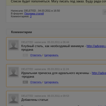
Список будет пополняться. Могу писать под заказ. Буду рада со
Написала: DELETED , 04.03.2011 в 16:50
В форуме:
Продажа статей
Комментариев:
3
Комментарии
DELETED
написала 05.03.2011 в 06:44
Клубный стиль, как необходимый минимум -
http://advego
продана
#1
Ответить
/
Цитировать
DELETED
написала 05.03.2011 в 11:24
Идеальная прическа для идеального мужчины -
http://ad
-продана
#2
Ответить
/
Цитировать
DELETED
написала 06.03.2011 в 09:53
Добавлены статьи: