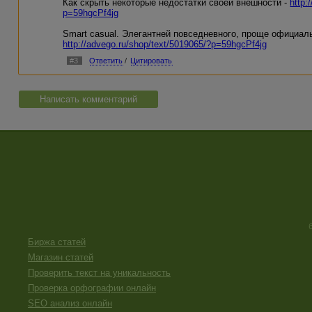
Как скрыть некоторые недостатки своей внешности -
http:
p=59hgcPf4jg
Smart casual. Элегантней повседневного, проще официаль
http://advego.ru/shop/text/5019065/?p=59hgcPf4jg
#3
Ответить
/
Цитировать
Написать комментарий
Биржа статей
Магазин статей
Проверить текст на уникальность
Проверка орфографии онлайн
SEO анализ онлайн