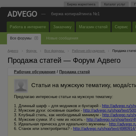
Биржа маркетинга
Каталог услуг
П
—
биржа копирайтинга №1
Работа в интернете
Заказчику
Магазин статей
Сервис
Все форумы
Новые сообщения
Адвего
Форум
Все форумы
Рабочие обсуждения
Продажа стате
Продажа статей — Форум Адвего
Рабочие обсуждения
/
Продажа статей
Статьи на мужскую тематику, мода/ст
Предлагаю интересные статьи на мужскую тематику:
1. Длинный шарф – для модников и бунтарей -
http://advego.ru/s
2. Мужские духи: основные ошибки -
http://advego.ru/shop/text/5
3. Клубный стиль, как необходимый минимум -
http://advego.ru/s
4. Мужские сумки. И с чем их носить -
http://advego.ru/shop/text
5. Идеальная прическа для идеального мужчины -
http://advego.
6. Станок или электробритва? -
http://advego.ru/shop/text/498091