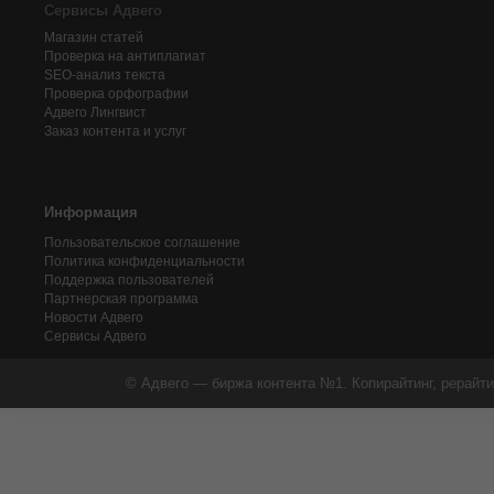
Сервисы Адвего
Магазин статей
Проверка на антиплагиат
SEO-анализ текста
Проверка орфографии
Адвего
Лингвист
Заказ контента и услуг
Информация
Пользовательское соглашение
Политика конфиденциальности
Поддержка пользователей
Партнерская программа
Новости Адвего
Сервисы Адвего
© Адвего — биржа контента №1. Копирайтинг, рерайти