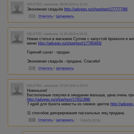
DELETED
написала 09.04.2016 в 11:24
Экономная свадьба
http://advego.ru/shop/text/17777798/
#3
Ответить
/
Цитировать
DELETED
написала 11.04.2016 в 04:31
Новая статья в магазине Супчик с капустой брокколи и 
меню
http://advego.ru/shop/text/17785493/
Горячий салат - продан.
Экономная свадьба - продана. Спасибо!
#4
Ответить
/
Цитировать
DELETED
написала 20.04.2016 в 09:53
Новенькое!
Бесполезные покупки в ожидании малыша, цена очень пр
http://advego.ru/shop/text/17811398/
7 идей для букета невесты из свежих цветов
http://advego
11 способов декорирования пасхальных яиц продана.
#5
Ответить
/
Цитировать
/
Скрыть ветку