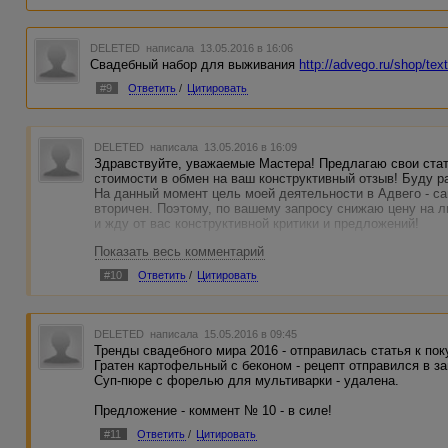
DELETED
написала 13.05.2016 в 16:06
Свадебный набор для выживания
http://advego.ru/shop/tex
#9
Ответить
/
Цитировать
DELETED
написала 13.05.2016 в 16:09
Здравствуйте, уважаемые Мастера! Предлагаю свои ста
стоимости в обмен на ваш конструктивный отзыв! Буду р
На данный момент цель моей деятельности в Адвего - с
вторичен. Поэтому, по вашему запросу снижаю цену на 
и жду от вас конструктивной критики и предложений!
Показать весь комментарий
#10
Ответить
/
Цитировать
DELETED
написала 15.05.2016 в 09:45
Тренды свадебного мира 2016 - отправилась статья к по
Гратен картофельный с беконом - рецепт отправился в з
Суп-пюре с форелью для мультиварки - удалена.
Предложение - коммент № 10 - в силе!
#11
Ответить
/
Цитировать