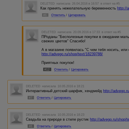
DELETED
написала 26.04.2016 в 16:57
в ответ на #5
Как принять нежелательную беременность
http:/
#6
Ответить
/
Цитировать
DELETED
написала 20.09.2016 в 17:33
в ответ на #5
ПРоданы "Бесполезные покупки в ожидании малыш
свежих цветов" Спасибо!
А в магазине появилась "С чем тебя носить, или
http://advego.ru/shop/text/18239788/
Приятных покупок!
#12
Ответить
/
Цитировать
DELETED
написала 10.05.2016 в 18:21
Интерактивный детский шарфик, хендмейд
http://advego.r
#7
Ответить
/
Цитировать
DELETED
написала 10.05.2016 в 18:23
Свадьба на природе в стиле рустик
http://advego.ru/shop/
#8
Ответить
/
Цитировать