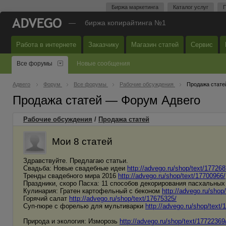
Биржа маркетинга
Каталог услуг
П
—
биржа копирайтинга №1
Работа в интернете
Заказчику
Магазин статей
Сервис
Все форумы
Новые сообщения
Адвего
Форум
Все форумы
Рабочие обсуждения
Продажа стате
Продажа статей — Форум Адвего
Рабочие обсуждения
/
Продажа статей
Мои 8 статей
Здравствуйте. Предлагаю статьи.
Свадьба: Новые свадебные идеи
http://advego.ru/shop/text/177268
Тренды свадебного мира 2016
http://advego.ru/shop/text/17700966/
Праздники, скоро Пасха: 11 способов декорирования пасхальны
Кулинария: Гратен картофельный с беконом
http://advego.ru/shop
Горячий салат
http://advego.ru/shop/text/17675325/
Суп-пюре с форелью для мультиварки
http://advego.ru/shop/text/
Природа и экология: Изморозь
http://advego.ru/shop/text/17722369