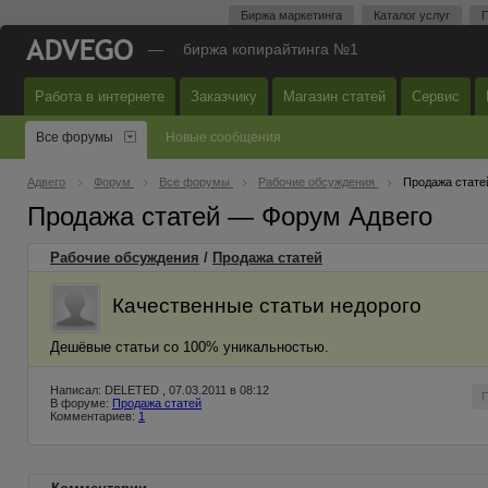
Биржа маркетинга
Каталог услуг
П
—
биржа копирайтинга №1
Работа в интернете
Заказчику
Магазин статей
Сервис
Все форумы
Новые сообщения
Адвего
Форум
Все форумы
Рабочие обсуждения
Продажа стате
Продажа статей — Форум Адвего
Рабочие обсуждения
/
Продажа статей
Качественные статьи недорого
Дешёвые статьи со 100% уникальностью.
Написал: DELETED , 07.03.2011 в 08:12
В форуме:
Продажа статей
Комментариев:
1