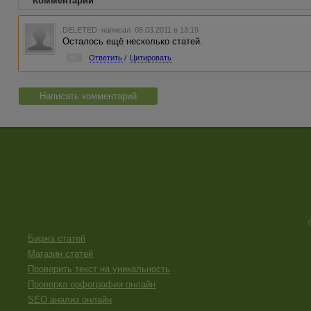
Комментарии
DELETED
написал 08.03.2011 в 13:19
Осталось ещё несколько статей.
#1
Ответить
/
Цитировать
Написать комментарий
Биржа статей
Магазин статей
Проверить текст на уникальность
Проверка орфографии онлайн
SEO анализ онлайн