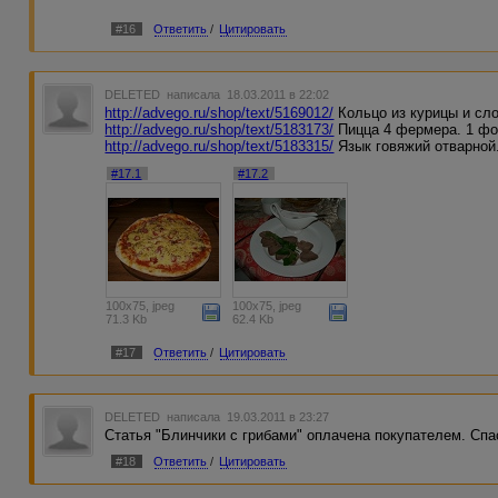
#16
Ответить
/
Цитировать
DELETED
написала 18.03.2011 в 22:02
http://advego.ru/shop/text/5169012/
Кольцо из курицы и сло
http://advego.ru/shop/text/5183173/
Пицца 4 фермера. 1 фо
http://advego.ru/shop/text/5183315/
Язык говяжий отварной
#17.1
#17.2
100x75, jpeg
100x75, jpeg
71.3 Kb
62.4 Kb
#17
Ответить
/
Цитировать
DELETED
написала 19.03.2011 в 23:27
Статья "Блинчики с грибами" оплачена покупателем. Спа
#18
Ответить
/
Цитировать