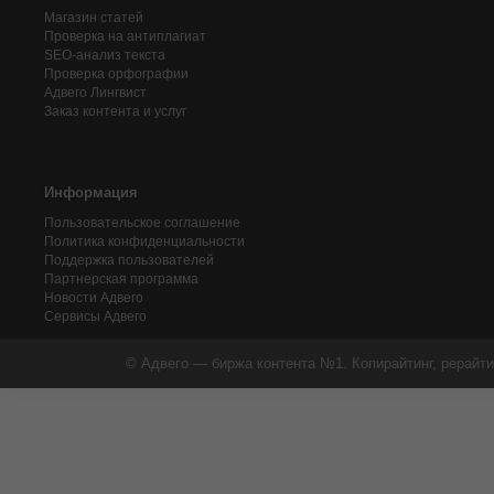
Магазин статей
Проверка на антиплагиат
SEO-анализ текста
Проверка орфографии
Адвего
Лингвист
Заказ контента и услуг
Информация
Пользовательское соглашение
Политика конфиденциальности
Поддержка пользователей
Партнерская программа
Новости Адвего
Сервисы Адвего
© Адвего — биржа контента №1. Копирайтинг, рерайти