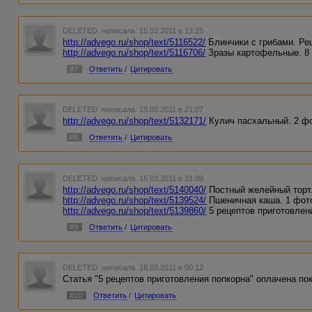
DELETED
написала 15.03.2011 в 13:25
http://advego.ru/shop/text/5116522/
Блинчики с грибами. Ре
http://advego.ru/shop/text/5116706/
Зразы картофельные. 8
#7
Ответить
/
Цитировать
DELETED
написала 15.03.2011 в 21:07
http://advego.ru/shop/text/5132171/
Кулич пасхальный. 2 ф
#8
Ответить
/
Цитировать
DELETED
написала 15.03.2011 в 21:09
http://advego.ru/shop/text/5140040/
Постный желейный торт
http://advego.ru/shop/text/5139524/
Пшеничная каша. 1 фот
http://advego.ru/shop/text/5139860/
5 рецептов приготовлен
#9
Ответить
/
Цитировать
DELETED
написала 18.03.2011 в 00:12
Статья "5 рецептов приготовления попкорна" оплачена по
#10
Ответить
/
Цитировать