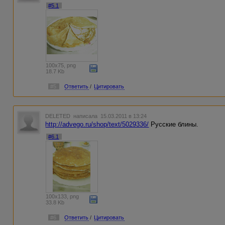
#5.1
100x75, png
18.7 Kb
#5
Ответить
/
Цитировать
DELETED
написала 15.03.2011 в 13:24
http://advego.ru/shop/text/5029336/
Русские блины.
#6.1
100x133, png
33.8 Kb
#6
Ответить
/
Цитировать