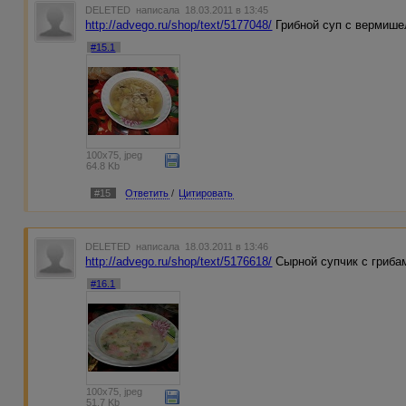
DELETED
написала 18.03.2011 в 13:45
http://advego.ru/shop/text/5177048/
Грибной суп с вермише
#15.1
100x75, jpeg
64.8 Kb
#15
Ответить
/
Цитировать
DELETED
написала 18.03.2011 в 13:46
http://advego.ru/shop/text/5176618/
Сырной супчик с гриба
#16.1
100x75, jpeg
51.7 Kb