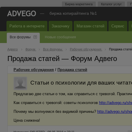
Биржа маркетинга
Каталог услуг
П
—
биржа копирайтинга №1
Работа в интернете
Заказчику
Магазин статей
Сервис
Все форумы
Новые сообщения
Адвего
Форум
Все форумы
Рабочие обсуждения
Продажа стате
Продажа статей — Форум Адвего
Рабочие обсуждения
/
Продажа статей
Статьи о психологии для ваших читат
Предлагаю две статьи о том, как справиться с тревогой. Практи
Как справиться с тревогой: советы психологов
http://advego.ru/s
Почему мы волнуемся без видимой причины?
http://advego.ru/sh
Цена снижена!