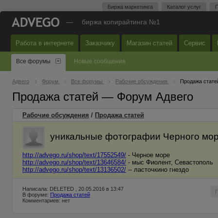
Биржа маркетинга
Каталог услуг
П
—
биржа копирайтинга №1
Работа в интернете
Заказчику
Магазин статей
Сервис
Все форумы
Новые сообщения
Адвего
Форум
Все форумы
Рабочие обсуждения
Продажа стате
Продажа статей — Форум Адвего
Рабочие обсуждения
/
Продажа статей
уникальные фотографии Черного мор
http://advego.ru/shop/text/17552549/
- Черное море
http://advego.ru/shop/text/13646584/
- мыс Фиолент, Севастополь
http://advego.ru/shop/text/13136502/
-- ласточкино гнездо
Написала: DELETED , 20.05.2016 в 13:47
В форуме:
Продажа статей
Комментариев: нет