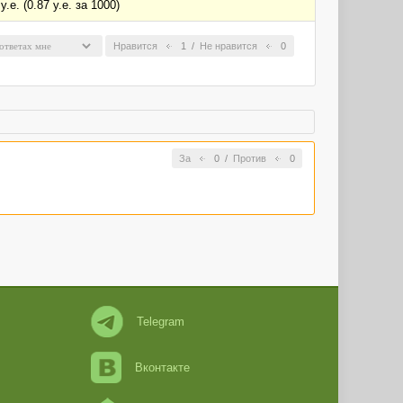
. (0.87 у.е. за 1000)
Нравится
1
/
Не нравится
0
За
0
/
Против
0
Telegram
Вконтакте