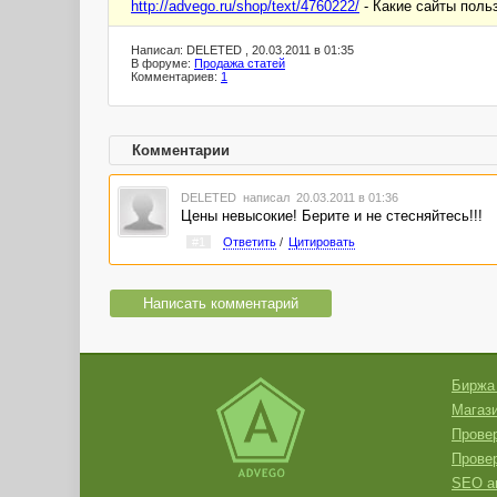
http://advego.ru/shop/text/4760222/
- Какие сайты польз
Написал: DELETED , 20.03.2011 в 01:35
В форуме:
Продажа статей
Комментариев:
1
Комментарии
DELETED
написал 20.03.2011 в 01:36
Цены невысокие! Берите и не стесняйтесь!!!
#1
Ответить
/
Цитировать
Написать комментарий
Биржа
Магази
Провер
Прове
SEO а