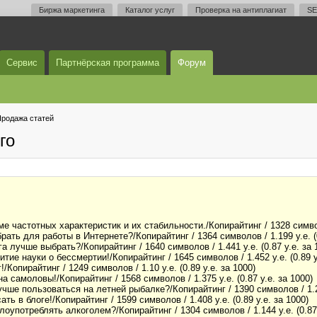
Биржа маркетинга
Каталог услуг
Проверка на антиплагиат
SE
Сервис
Партнёрская программа
Форум
родажа статей
го
е частотных характеристик и их стабильности./Копирайтинг / 1328 символов
рать для работы в Интернете?/Копирайтинг / 1364 символов / 1.199 у.е. (0
а лучше выбрать?/Копирайтинг / 1640 символов / 1.441 у.е. (0.87 у.е. за 
тие науки о бессмертии!/Копирайтинг / 1645 символов / 1.452 у.е. (0.89 у
/Копирайтинг / 1249 символов / 1.10 у.е. (0.89 у.е. за 1000)
а самоловы!/Копирайтинг / 1568 символов / 1.375 у.е. (0.87 у.е. за 1000)
чше пользоваться на летней рыбалке?/Копирайтинг / 1390 символов / 1.221
ть в блоге!/Копирайтинг / 1599 символов / 1.408 у.е. (0.89 у.е. за 1000)
лоупотреблять алкоголем?/Копирайтинг / 1304 символов / 1.144 у.е. (0.87 