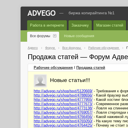
—
биржа копирайтинга №1
Работа в интернете
Заказчику
Магазин статей
Все форумы
Новые сообщения
Адвего
Форум
Все форумы
Рабочие обсуждения
П
Продажа статей — Форум Адве
Рабочие обсуждения
/
Продажа статей
Новые статьи!!!
http://advego.ru/shop/text/5120669/
- Требования к форм
http://advego.ru/shop/text/4788656/
- Какой браузер выб
http://advego.ru/shop/text/4777955/
- Какой хостинг блог
http://advego.ru/shop/text/4777673/
- Современное разви
http://advego.ru/shop/text/4773138/
- Ловля на спиннинг!
http://advego.ru/shop/text/4769057/
- Ловля стерлядки н
http://advego.ru/shop/text/4766456/
- Какой наживкой лу
http://advego.ru/shop/text/4765050/
- На какую тему писа
http://advego.ru/shop/text/4764425/
- Почему не стоит з