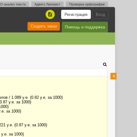
O-анализ текста
Адвего Лингвист
Проверка орфографии
Регистрация
Вход
A
Создать заказ
Помощь и поддержка
 / 1.089 у.е. (0.82 у.е. за 1000)
.87 у.е. за 1000)
1000)
.е. за 1000)
 у.е. (0.87 у.е. за 1000)
у.е. за 1000)