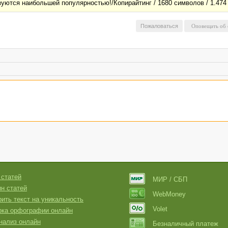
уются наибольшей популярностью!/Копирайтинг / 1680 символов / 1.474 у.е
Пожаловаться
 статей
МИР / СБП
н статей
WebMoney
ить текст на уникальность
Volet
рка орфографии онлайн
нализ онлайн
Безналичный платеж