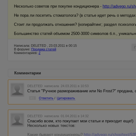
Несколько советов при покупке кондиционера -
http://advego.ru/s
Не пора ли посетить стоматолога? (в статье идет речь о метода
Стоит ли продолжать отношения? (копирайтинг; раздел психолог
Большинство статей объемом 2500-3000 символов б.п., уникальн
Написала: DELETED , 23.03.2011 в 00:15
В форуме:
Продажа статей
Комментариев:
2
Комментарии
DELETED
написала 24.03.2011 в 10:53
Статья "Ручное размораживание или No Frost?" продана, 
#1
Ответить
/
Цитировать
DELETED
написала 01.04.2011 в 14:32
Спасибо всем, кто покупает мои статьи и приходит еще!)
Несколько новых текстов:
Какие бывают кондиционеры?
http://advego.ru/shop/text/53