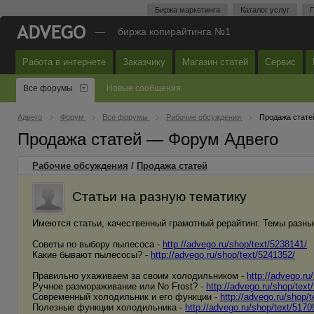
Биржа маркетинга
Каталог услуг
П
—
биржа копирайтинга №1
Работа в интернете
Заказчику
Магазин статей
Сервис
Все форумы
Новые сообщения
Адвего
Форум
Все форумы
Рабочие обсуждения
Продажа стате
Продажа статей — Форум Адвего
Рабочие обсуждения
/
Продажа статей
Статьи на разную тематику
Имеются статьи, качественный грамотный рерайтинг. Темы разны
Советы по выбору пылесоса -
http://advego.ru/shop/text/5238141/
Какие бывают пылесосы? -
http://advego.ru/shop/text/5241352/
Правильно ухаживаем за своим холодильником -
http://advego.ru
Ручное размораживание или No Frost? -
http://advego.ru/shop/text
Современный холодильник и его функции -
http://advego.ru/shop/
Полезные функции холодильника -
http://advego.ru/shop/text/5170