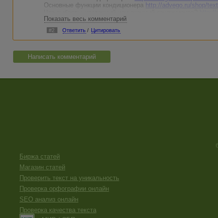
Основные функции кондиционера
http://advego.ru/shop/tex
Что выбрать: настенный или оконный кондиционер?
http:/
Показать весь комментарий
Ламинат плюс теплый пол
http://advego.ru/shop/text/52814
#2
Ответить
/
Цитировать
Какую ванну выбрать?
http://advego.ru/shop/text/5253461/
Написать комментарий
Биржа статей
Магазин статей
Проверить текст на уникальность
Проверка орфографии онлайн
SEO анализ онлайн
Проверка качества текста