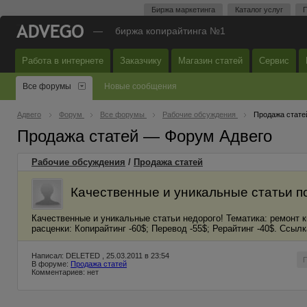
Биржа маркетинга
Каталог услуг
П
—
биржа копирайтинга №1
Работа в интернете
Заказчику
Магазин статей
Сервис
Все форумы
Новые сообщения
Адвего
Форум
Все форумы
Рабочие обсуждения
Продажа стате
Продажа статей — Форум Адвего
Рабочие обсуждения
/
Продажа статей
Качественные и уникальные статьи п
Качественные и уникальные статьи недорого! Тематика: ремонт к
расценки: Копирайтинг -60$; Перевод -55$; Рерайтинг -40$. Ссыл
Написал: DELETED , 25.03.2011 в 23:54
В форуме:
Продажа статей
Комментариев: нет