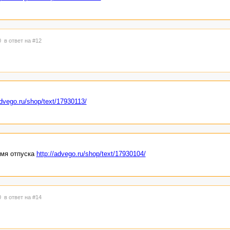
50
в ответ на #12
advego.ru/shop/text/17930113/
емя отпуска
http://advego.ru/shop/text/17930104/
50
в ответ на #14