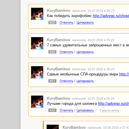
KuryBamboo
написала 10.07.2016 в 05:23
Как победить аэрофобию
http://advego.ru/shop
#15
Ответить
/
Цитировать
KuryBamboo
написала 10.07.2016 в 05:23
7 самых удивительных заброшенных мест в 
#16
Ответить
/
Цитировать
KuryBamboo
написала 10.07.2016 в 05:24
Самые необычные СПА-процедуры мира
http:
#17
Ответить
/
Цитировать
KuryBamboo
написала 10.07.2016 в 05:24
Лучшие города для шопинга
http://advego.ru/s
#18
Ответить
/
Цитировать
/
Скрыть ветку
KuryBamboo
написала 03.08.2016 в 07: