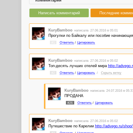
Комментарии
Написать комментарий
Последние комме
KuryBamboo
написала 27.06.2016 в 05:01
Прогулки по Байкалу или пособие начинающе
#1
Ответить
/
Цитировать
KuryBamboo
написала 27.06.2016 в 05:02
Топ-десять лучших отелей мира
http://advego.
#2
Ответить
/
Цитировать
/
Скрыть ветку
KuryBamboo
написала 24.07.2016 в 05:
ПРОДАНА
#26
Ответить
/
Цитировать
KuryBamboo
написала 27.06.2016 в 05:02
Путешествие по Карелии
http://advego.ru/shop
#3
Ответить
/
Цитировать