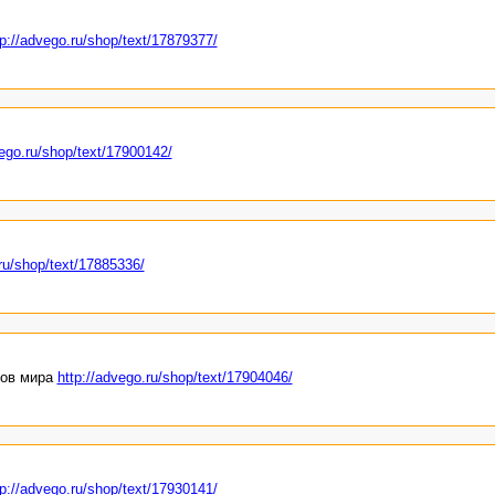
tp://advego.ru/shop/text/17879377/
vego.ru/shop/text/17900142/
.ru/shop/text/17885336/
дов мира
http://advego.ru/shop/text/17904046/
tp://advego.ru/shop/text/17930141/