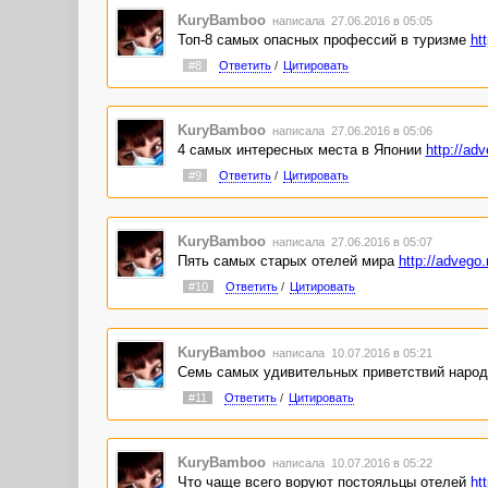
KuryBamboo
написала 27.06.2016 в 05:05
Топ-8 самых опасных профессий в туризме
ht
#8
Ответить
/
Цитировать
KuryBamboo
написала 27.06.2016 в 05:06
4 самых интересных места в Японии
http://ad
#9
Ответить
/
Цитировать
KuryBamboo
написала 27.06.2016 в 05:07
Пять самых старых отелей мира
http://advego
#10
Ответить
/
Цитировать
KuryBamboo
написала 10.07.2016 в 05:21
Семь самых удивительных приветствий наро
#11
Ответить
/
Цитировать
KuryBamboo
написала 10.07.2016 в 05:22
Что чаще всего воруют постояльцы отелей
ht