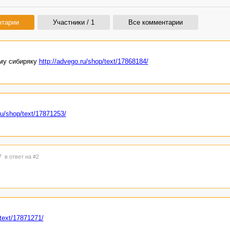
нтарии
Участники / 1
Все комментарии
му сибиряку
http://advego.ru/shop/text/17868184/
ru/shop/text/17871253/
37
в ответ на #2
/text/17871271/