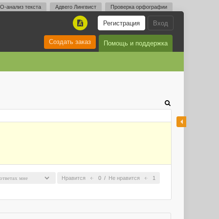
O-анализ текста
Адвего Лингвист
Проверка орфографии
Регистрация
Вход
A
Создать заказ
Помощь и поддержка
Нравится
0
/
Не нравится
1