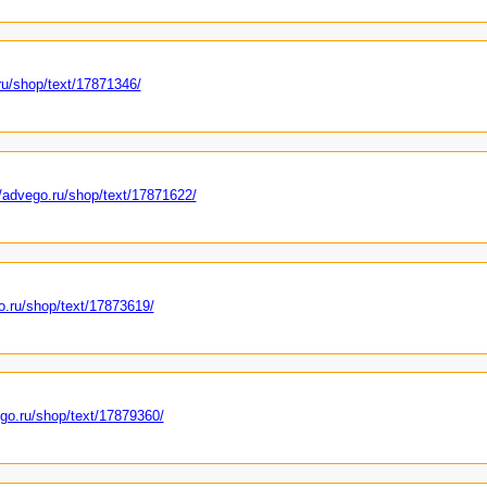
ru/shop/text/17871346/
//advego.ru/shop/text/17871622/
o.ru/shop/text/17873619/
ego.ru/shop/text/17879360/