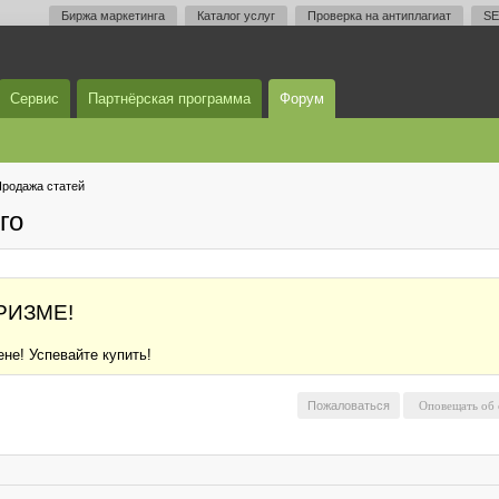
Биржа маркетинга
Каталог услуг
Проверка на антиплагиат
SE
Сервис
Партнёрская программа
Форум
родажа статей
го
РИЗМЕ!
не! Успевайте купить!
Пожаловаться