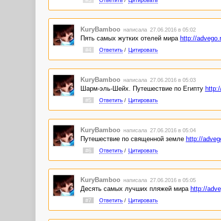
KuryBamboo
написала 27.06.2016 в 05:02
Пять самых жутких отелей мира
http://advego.
#4
Ответить
/
Цитировать
KuryBamboo
написала 27.06.2016 в 05:03
Шарм-эль-Шейх. Путешествие по Египту
http:
#5
Ответить
/
Цитировать
KuryBamboo
написала 27.06.2016 в 05:04
Путешествие по священной земле
http://adveg
#6
Ответить
/
Цитировать
KuryBamboo
написала 27.06.2016 в 05:05
Десять самых лучших пляжей мира
http://adv
#7
Ответить
/
Цитировать