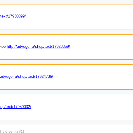
/text/17930099/
мире
http://advego.ru/shop/text/17928359/
//advego.ru/shop/text/17924736/
hop/text/17959032/
43
в ответ на #18