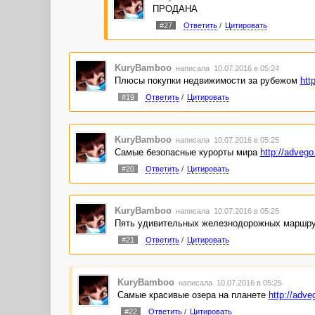
ПРОДАНА
#27
Ответить
/
Цитировать
KuryBamboo
написала 10.07.2016 в 05:24
Плюсы покупки недвижимости за рубежом
htt
#19
Ответить
/
Цитировать
KuryBamboo
написала 10.07.2016 в 05:25
Самые безопасные курорты мира
http://advego
#20
Ответить
/
Цитировать
KuryBamboo
написала 10.07.2016 в 05:25
Пять удивительных железнодорожных маршр
#21
Ответить
/
Цитировать
KuryBamboo
написала 10.07.2016 в 05:25
Самые красивые озера на планете
http://adve
#22
Ответить
/
Цитировать