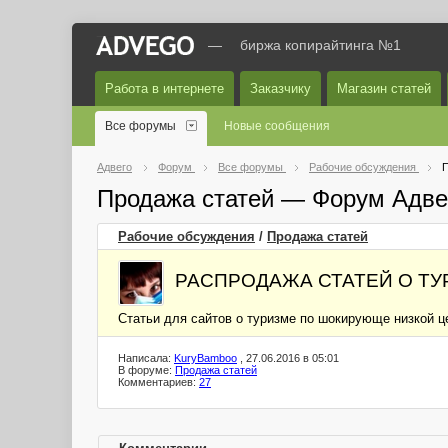
—
биржа копирайтинга №1
Работа в интернете
Заказчику
Магазин статей
Все форумы
Новые сообщения
Адвего
Форум
Все форумы
Рабочие обсуждения
П
Продажа статей — Форум Адве
Рабочие обсуждения
/
Продажа статей
РАСПРОДАЖА СТАТЕЙ О ТУ
Статьи для сайтов о туризме по шокирующе низкой це
Написала:
KuryBamboo
, 27.06.2016 в 05:01
В форуме:
Продажа статей
Комментариев:
27