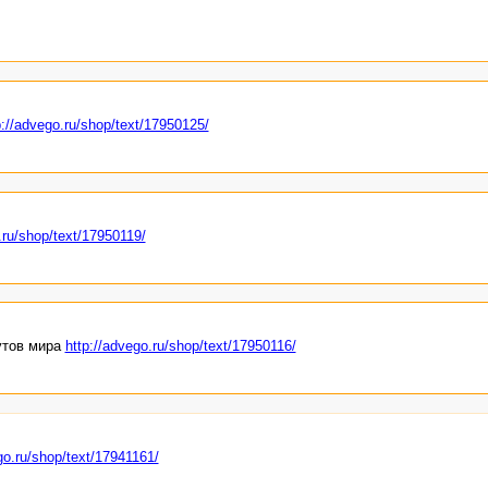
p://advego.ru/shop/text/17950125/
.ru/shop/text/17950119/
утов мира
http://advego.ru/shop/text/17950116/
go.ru/shop/text/17941161/