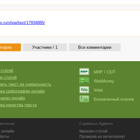
go.ru/shop/text/17934885/
нтарии
Участники / 1
Все комментарии
 статей
МИР / СБП
н статей
WebMoney
ить текст на уникальность
Volet
рка орфографии онлайн
нализ онлайн
Безналичный платеж
ка качества текста
нителю
Сервисы Адвего
 онлайн
Магазин статей
аботы
Проверка на антиплагиат