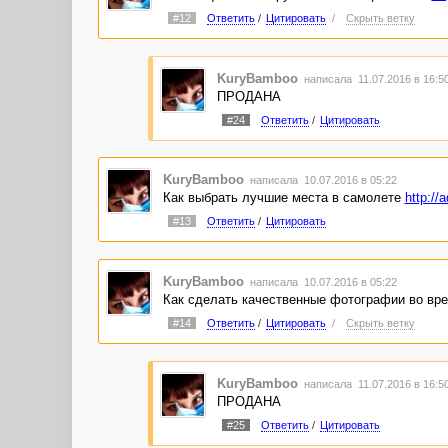
#12
Ответить
/
Цитировать
/
Скрыть ветку
KuryBamboo
написала 11.07.2016 в 16:
ПРОДАНА
#24
Ответить
/
Цитировать
KuryBamboo
написала 10.07.2016 в 05:22
Как выбрать лучшие места в самолете
http://
#13
Ответить
/
Цитировать
KuryBamboo
написала 10.07.2016 в 05:22
Как сделать качественные фотографии во вр
#14
Ответить
/
Цитировать
/
Скрыть ветку
KuryBamboo
написала 11.07.2016 в 16:
ПРОДАНА
#25
Ответить
/
Цитировать