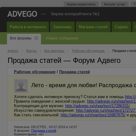
Биржа маркетинга
Каталог услуг
П
—
биржа копирайтинга №1
Работа в интернете
Заказчику
Магазин статей
Сервис
Все форумы
Новые сообщения
Адвего
Форум
Все форумы
Рабочие обсуждения
Продажа стате
Продажа статей — Форум Адвего
Рабочие обсуждения
/
Продажа статей
Лето - время для любви! Распродажа 
Хотите сделать интимную прическу? Статья вам в помощь:
http:/
Правила поведения с женской грудью:
http://advego.ru/shop/text/
Контрацепция для мужчин:
http://advego.ru/shop/text/17286331/
Искусство самоудовлетворения:
http://advego.ru/shop/text/172727
Как стать сексапильной:
http://advego.ru/shop/text/16987875/
и дру
Написала: DELETED , 03.07.2016 в 14:57
В форуме:
Продажа статей
Комментариев: нет