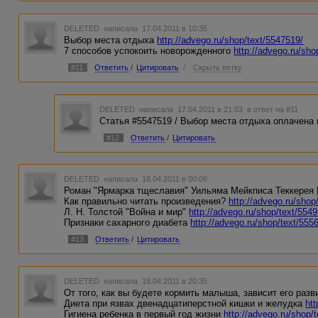
DELETED
написала 17.04.2011 в 10:35
Выбор места отдыха
http://advego.ru/shop/text/5547519/
7 способов успокоить новорожденного
http://advego.ru/sho
#11
Ответить
/
Цитировать
/
Скрыть ветку
DELETED
написала 17.04.2011 в 21:53
в ответ на #11
Статья #5547519 / Выбор места отдыха оплачена 
#12
Ответить
/
Цитировать
DELETED
написала 18.04.2011 в 00:06
Роман "Ярмарка тщеславия" Уильяма Мейкписа Теккерея
Как правильно читать произведения?
http://advego.ru/shop
Л. Н. Толстой "Война и мир"
http://advego.ru/shop/text/554
Признаки сахарного диабета
http://advego.ru/shop/text/555
#13
Ответить
/
Цитировать
DELETED
написала 18.04.2011 в 20:35
От того, как вы будете кормить малыша, зависит его раз
Диета при язвах двенадцатиперстной кишки и желудка
ht
Гигиена ребенка в первый год жизни
http://advego.ru/shop/