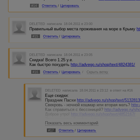
#14
Ответить
/
Цитировать
DELETED
написала 18.04.2011 в 23:00
Правильный выбор места проживания на море в Крыму
h
#15
Ответить
/
Цитировать
DELETED
написала 18.04.2011 в 23:05
Скидка! Всего 1.25 у.е.
Как быстро похудеть
http://advego.ru/shop/text/4824381/
#16
Ответить
/
Цитировать
/
Скрыть ветку
DELETED
написала 18.04.2011 в 23:12
в ответ на #16
Еще скидки:
Праздник Пасхи
http://advego.ru/shop/text/5132813
Свекровь - ночной кошмар или вторая мать?
http
Как справиться с бессоницей?
http://advego.ru/sh
Доброе утро!
http://advego.ru/shop/text/4852167/
Этот ароматный кофе...
http://advego.ru/shop/text
Показать весь комментарий
Красивые и ухоженные волосы с помощью народ
http://advego.ru/shop/text/4837115/
#17
Ответить
/
Цитировать