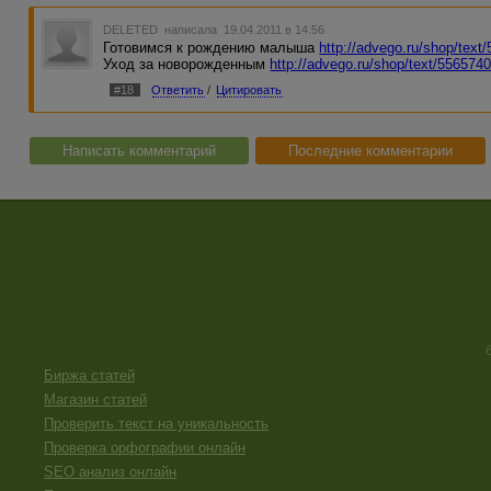
DELETED
написала 19.04.2011 в 14:56
Готовимся к рождению малыша
http://advego.ru/shop/text
Уход за новорожденным
http://advego.ru/shop/text/5565740
#18
Ответить
/
Цитировать
Написать комментарий
Последние комментарии
Биржа статей
Магазин статей
Проверить текст на уникальность
Проверка орфографии онлайн
SEO анализ онлайн