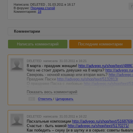
Написала: DELETED , 31.03.2011 в 16:17
В форуме:
Продажа статей
Комментариев:
18
Комментарии
Написать комментарий
Последние комментарии
DELETED
написала 31.03.2011 в 16:21
8 марта - праздник женщин!
http://advego.ru/shop/text/4886
Чего не стоит дарить девушке на 8 марта?
http://advego.r
Свекровь - ночной кошмар или вторая мать?
http://advego
Праздник Пасхи
http://advego.ru/shop/text/5132813/
О празднике Пасха с любовью
http://advego.ru/shop/text/5
Великий пост
http://advego.ru/shop/text/5133367/
Показать весь комментарий
Праздник Пасхи
http://advego.ru/shop/text/5139989/
История появления Дня смеха
http://advego.ru/shop/text/5
#1
Ответить
/
Цитировать
История праздника Пасхи
http://advego.ru/shop/text/514276
DELETED
написала 31.03.2011 в 16:22
Пасхальные композиции
http://advego.ru/shop/text/5168769
Счастье - быть мамой
http://advego.ru/shop/text/5170271/
Как победить – скуку (и в шутку и в серьез: советы быва