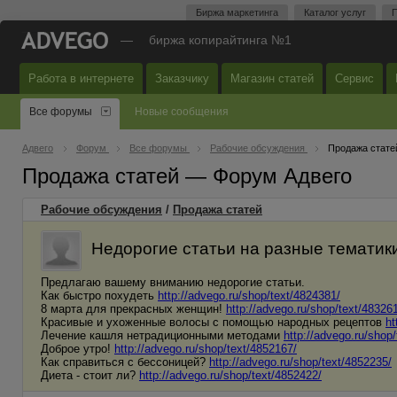
Биржа маркетинга
Каталог услуг
П
—
биржа копирайтинга №1
Работа в интернете
Заказчику
Магазин статей
Сервис
Все форумы
Новые сообщения
Адвего
Форум
Все форумы
Рабочие обсуждения
Продажа стате
Продажа статей — Форум Адвего
Рабочие обсуждения
/
Продажа статей
Недорогие статьи на разные тематики 
Предлагаю вашему вниманию недорогие статьи.
Как быстро похудеть
http://advego.ru/shop/text/4824381/
8 марта для прекрасных женщин!
http://advego.ru/shop/text/48326
Красивые и ухоженные волосы с помощью народных рецептов
ht
Лечение кашля нетрадиционными методами
http://advego.ru/shop
Доброе утро!
http://advego.ru/shop/text/4852167/
Как справиться с бессоницей?
http://advego.ru/shop/text/4852235/
Диета - стоит ли?
http://advego.ru/shop/text/4852422/