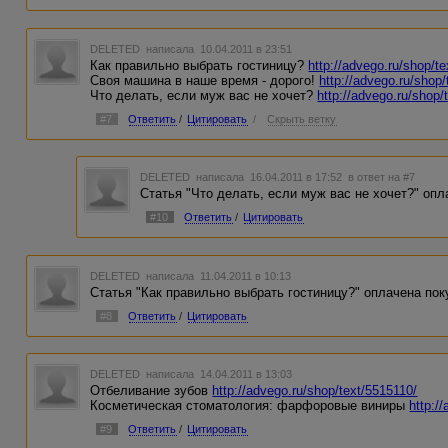
DELETED
написала 10.04.2011 в 23:51
Как правильно выбрать гостиницу?
http://advego.ru/shop/t
Своя машина в наше время - дорого!
http://advego.ru/shop
Что делать, если муж вас не хочет?
http://advego.ru/shop/
#7
Ответить
/
Цитировать
/
Скрыть ветку
DELETED
написала 16.04.2011 в 17:52
в ответ на #7
Статья "Что делать, если муж вас не хочет?" оп
#10
Ответить
/
Цитировать
DELETED
написала 11.04.2011 в 10:13
Статья "Как правильно выбрать гостиницу?" оплачена пок
#8
Ответить
/
Цитировать
DELETED
написала 14.04.2011 в 13:03
Отбеливание зубов
http://advego.ru/shop/text/5515110/
Косметическая стоматология: фарфоровые виниры
http:/
#9
Ответить
/
Цитировать