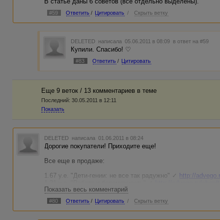
В статье даны 6 советов (все отдельно выделены).
#59
Ответить
/
Цитировать
/
Скрыть ветку
DELETED
написала 05.06.2011 в 08:09
в ответ на #59
Купили. Спасибо! ♡
#83
Ответить
/
Цитировать
Еще 9 веток / 13 комментариев в темe
Последний:
30.05.2011 в 12:11
Показать
DELETED
написала 01.06.2011 в 08:24
Дорогие покупатели! Приходите еще!
Все еще в продаже:
1.67 у.е. "Дети-гении: не все так радужно" ✓
http://advego.
1.31 у.е. "Работа и беременность" ✓
http://advego.ru/shop/
Показать весь комментарий
1.88 у.е. "Мужчина и женщина: существа разных миров" 
1.60 у.е. "Как помочь ребенку стать более популярным в 
#80
Ответить
/
Цитировать
/
Скрыть ветку
http://advego.ru/shop/text/5924722/
1.26 у.е. "Последний триместр: школа выживания в город