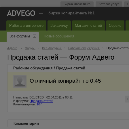
Биржа маркетинга
Каталог услуг
П
—
биржа копирайтинга №1
Работа в интернете
Заказчику
Магазин статей
Сервис
Все форумы
Новые сообщения
Адвего
Форум
Все форумы
Рабочие обсуждения
Продажа стате
Продажа статей — Форум Адвего
Рабочие обсуждения
/
Продажа статей
Отличный копирайт по 0,45
Написала: DELETED , 02.04.2011 в 08:11
В форуме:
Продажа статей
Комментариев:
107
Комментарии