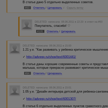
В статье дано 5 отдельно выделенных советов.
#93
Ответить
/
Цитировать
/
Скрыть ветку
DELETED
написала 08.06.2011 в 22:20
в ответ на #93
Покупатель, спасибо! ♡
#105
Ответить
/
Цитировать
DELETED
написала 08.06.2011 в 15:00
1.21 у.е. "Как развивать у ребенка критическое мышление
✓
http://advego.ru/shop/text/6001441/
В статье даны хорошие современные советы и представ
малыша, которые прекрасно развивают критическое мыш
#94
Ответить
/
Цитировать
DELETED
написала 08.06.2011 в 15:01
1.05 у.е. "Дизайн интерьера детской для ребенка-сангвин
✓
http://advego.ru/shop/text/6001307/
В статье 6 отдельно выделенных пунктов грамотного дек