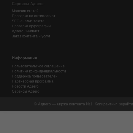
Сервисы Адвего
Магазин статей
Проверка на антиплагиат
SEO-анализ текста
Проверка орфографии
Адвего
Лингвист
Заказ контента и услуг
Информация
Пользовательское соглашение
Политика конфиденциальности
Поддержка пользователей
Партнерская программа
Новости Адвего
Сервисы Адвего
© Адвего — биржа контента №1. Копирайтинг, рерайти