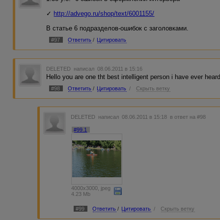
✓
http://advego.ru/shop/text/6001155/
В статье 6 подразделов-ошибок с заголовками.
#97
Ответить
/
Цитировать
DELETED
написал 08.06.2011 в 15:16
Hello you are one tht best intelligent person i have ever heard
#98
Ответить
/
Цитировать
/
Скрыть ветку
DELETED
написал 08.06.2011 в 15:18
в ответ на #98
#99.1
4000x3000, jpeg
4.23 Mb
#99
Ответить
/
Цитировать
/
Скрыть ветку