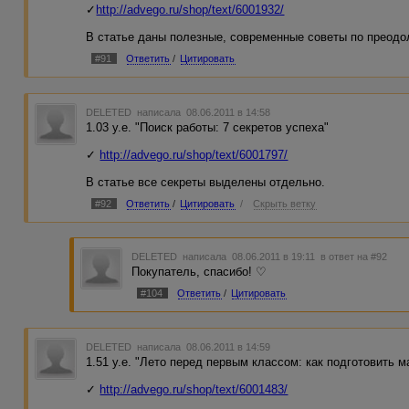
✓
http://advego.ru/shop/text/6001932/
В статье даны полезные, современные советы по преодо
#91
Ответить
/
Цитировать
DELETED
написала 08.06.2011 в 14:58
1.03 у.е. "Поиск работы: 7 секретов успеха"
✓
http://advego.ru/shop/text/6001797/
В статье все секреты выделены отдельно.
#92
Ответить
/
Цитировать
/
Скрыть ветку
DELETED
написала 08.06.2011 в 19:11
в ответ на #92
Покупатель, спасибо! ♡
#104
Ответить
/
Цитировать
DELETED
написала 08.06.2011 в 14:59
1.51 у.е. "Лето перед первым классом: как подготовить 
✓
http://advego.ru/shop/text/6001483/