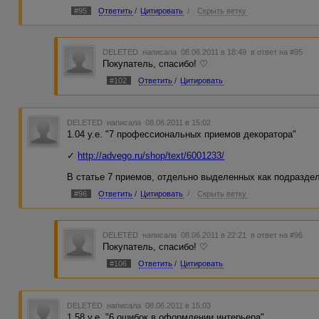
#95
Ответить
/
Цитировать
/
Скрыть ветку
DELETED
написала 08.06.2011 в 18:49
в ответ на #95
Покупатель, спасибо! ♡
#102
Ответить
/
Цитировать
DELETED
написала 08.06.2011 в 15:02
1.04 у.е. "7 профессиональных приемов декоратора"
✓
http://advego.ru/shop/text/6001233/
В статье 7 приемов, отдельно выделенных как подраздел
#96
Ответить
/
Цитировать
/
Скрыть ветку
DELETED
написала 08.06.2011 в 22:21
в ответ на #96
Покупатель, спасибо! ♡
#106
Ответить
/
Цитировать
DELETED
написала 08.06.2011 в 15:03
1.58 у.е. "6 ошибок в оформлении интерьера"