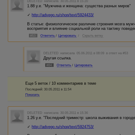
DELETED
написала 30.05.2011 в 15:20
1.88 у.е. "Мужчина и женщина: существа разных миров"
✓
http://advego.ru/shop/text/5924433/
В статье: физиологическое различие строения мозга муж
восприятия и влияние социальной роли на тактику поведе
#53
Ответить
/
Цитировать
/
Скрыть ветку
DELETED
написала 05.06.2011 в 08:09
в ответ на #53
Другая ссылка.
#84
Ответить
/
Цитировать
Еще 5 веток / 10 комментариев в темe
Последний:
30.05.2011 в 11:54
Показать
DELETED
написала 30.05.2011 в 15:36
1.26 у.е. "Последний триместр: школа выживания в городе
✓
http://advego.ru/shop/text/5924753/