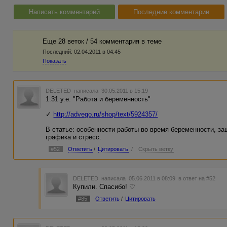
Написать комментарий
Последние комментарии
Еще 28 веток / 54 комментария в темe
Последний:
02.04.2011 в 04:45
Показать
DELETED
написала 30.05.2011 в 15:19
1.31 у.е. "Работа и беременность"
✓
http://advego.ru/shop/text/5924357/
В статье: особенности работы во время беременности, з
графика и стресс.
#52
Ответить
/
Цитировать
/
Скрыть ветку
DELETED
написала 05.06.2011 в 08:09
в ответ на #52
Купили. Спасибо! ♡
#85
Ответить
/
Цитировать