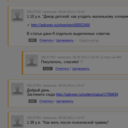
DELETED
написала 08.06.2011 в 14:53
1.10 у.е. "Декор детской: как угодить маленькому холери
✓
http://advego.ru/shop/text/6002240/
В статье дано 8 отдельно выделенных советов.
#89
Ответить
/
Цитировать
/
Скрыть ветку
DELETED
написала 08.06.2011 в 18:49
в ответ на #89
Покупатель, спасибо! ♡
#101
Ответить
/
Цитировать
DELETED
написала 08.06.2011 в 14:57
Добрый день.
Загляните сюда
http://advego.ru/order/status/1706834
#90
Ответить
/
Цитировать
DELETED
написала 08.06.2011 в 14:57
1.39 у.е. "Как жить после психической травмы"