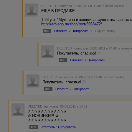
ВСЕ статьи - по 0,45, Все - чистой воды копирайтинг, без
DELETED
написала 05.06.2011 в 08:08
в ответ на #80
грамотно и качественно!
ЕЩЕ В ПРОДАЖЕ:
1.88 у.е. "Мужчина и женщина: существа разных 
http://advego.ru/shop/text/5968472/
#81
Ответить
/
Цитировать
/
Скрыть ветку
DELETED
написала 08.06.2011 в 14:48
в ответ 
Покупатель, спасибо! ♡
#86
Ответить
/
Цитировать
DELETED
написала 08.06.2011 в 14:48
в ответ на #80
Покупатель, спасибо! ♡
#87
Ответить
/
Цитировать
DELETED
написала 08.06.2011 в 14:51
✰✰✰✰✰✰✰✰✰✰✰✰
✰ НОВИНКИ!!! ✰
✰✰✰✰✰✰✰✰✰✰✰✰
#88
Ответить
/
Цитировать