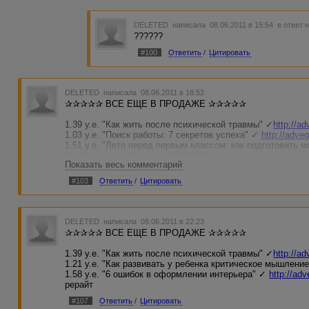
DELETED
написала 08.06.2011 в 15:54
в ответ 
??????
#100
Ответить
/
Цитировать
DELETED
написала 08.06.2011 в 18:52
✰✰✰✰✰ ВСЕ ЕЩЕ В ПРОДАЖЕ ✰✰✰✰✰
1.39 у.е. "Как жить после психической травмы" ✓
http://a
1.03 у.е. "Поиск работы: 7 секретов успеха" ✓
http://adve
1.51 у.е. "Лето перед первым классом: как подготовить 
http://advego.ru/shop/text/6001483/
Показать весь комментарий
1.21 у.е. "Как развивать у ребенка критическое мышлени
1.05 у.е. "Дизайн интерьера детской для ребенка-сангви
#103
Ответить
/
Цитировать
1.04 у.е. "7 профессиональных приемов декоратора" ✓
ht
1.58 у.е. "6 ошибок в оформлении интерьера" ✓
http://ad
DELETED
написала 08.06.2011 в 22:23
✰✰✰✰✰ ВСЕ ЕЩЕ В ПРОДАЖЕ ✰✰✰✰✰
1.39 у.е. "Как жить после психической травмы" ✓
http://a
1.21 у.е. "Как развивать у ребенка критическое мышлени
1.58 у.е. "6 ошибок в оформлении интерьера" ✓
http://ad
рерайт
#107
Ответить
/
Цитировать